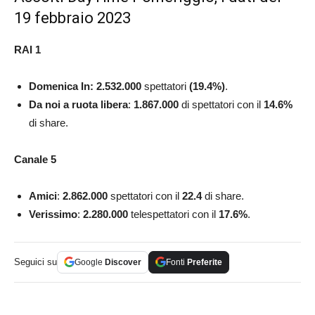
19 febbraio 2023
RAI 1
Domenica In: 2.532.000
spettatori
(
19.4
%)
.
Da noi a ruota libera
:
1.867.000
di spettatori con il
14.6
%
di share.
Canale 5
Amici
:
2.862.000
spettatori con il
22.4
di share.
Verissimo
:
2.280.000
telespettatori con il
17.6
%
.
Seguici su
Google
Discover
Fonti
Preferite