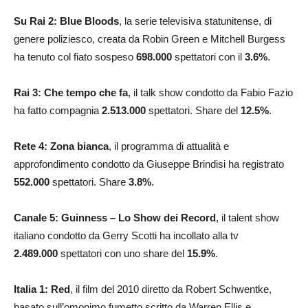
Su Rai 2:
Blue Bloods
, la serie televisiva statunitense, di
genere poliziesco, creata da Robin Green e Mitchell Burgess
ha tenuto col fiato sospeso
698.000
spettatori con il
3.6
%
.
Rai 3: Che tempo che fa
, il talk show condotto da Fabio Fazio
ha fatto compagnia
2.513.000
spettatori. Share del
12.5
%
.
Rete 4: Zona bianca
, il programma di attualità e
approfondimento condotto da Giuseppe Brindisi ha registrato
552.000
spettatori. Share
3.8
%
.
Canale 5: Guinness – Lo Show dei Record
, il talent show
italiano condotto da Gerry Scotti ha incollato alla tv
2.489.000
spettatori con uno share del
15.9
%
.
Italia 1: Red
, il film del 2010 diretto da Robert Schwentke,
basato sull’omonimo fumetto scritto da Warren Ellis e