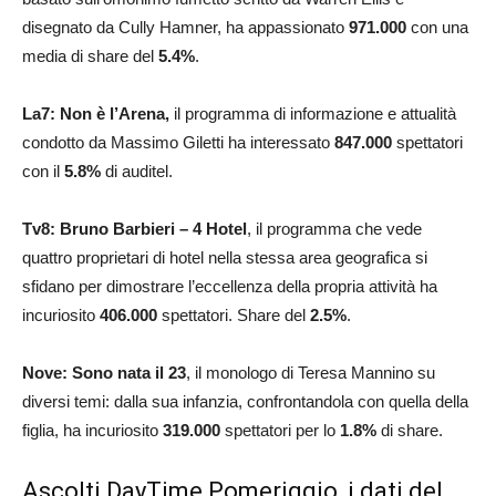
disegnato da Cully Hamner, ha appassionato
971.000
con una
media di share del
5.4
%
.
La7: Non è l’Arena,
il programma di informazione e attualità
condotto da Massimo Giletti ha interessato
847.000
spettatori
con il
5.8
%
di auditel.
Tv8: Bruno Barbieri – 4 Hotel
, il programma che vede
quattro proprietari di hotel nella stessa area geografica si
sfidano per dimostrare l’eccellenza della propria attività ha
incuriosito
406.000
spettatori. Share del
2.5
%
.
Nove: Sono nata il 23
, il monologo di Teresa Mannino su
diversi temi: dalla sua infanzia, confrontandola con quella della
figlia, ha incuriosito
319.000
spettatori per lo
1.8
%
di share.
Ascolti DayTime Pomeriggio, i dati del