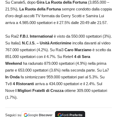
Su Canale5, dopo
Gira La Ruota della Fortuna
(3.855.000 –
21.5%),
La Ruota della Fortuna
sempre condotto dalla coppia
d’oro degli ascolti TV formata da Gerry Scotti e Samira Lui
arriva a 4.985.000 spettatori e il 27.5% dalle 20:49 alle 21:57.
Su Rai2
F.B.I. International
è visto da 550.000 spettatori (3%).
Su Italia1
N.C.I.S. – Unità Anticrimine
incolla davanti al video
767.000 spettatori (4.2%). Su Rai3
Caro
Marziano
è scelto da
851.000 spettatori con il 4.7%. Su Rete4
4 di Sera
Weekend
ha radunato 879.000 spettatori (4.9%) nella prima
parte e 653.000 spettatori (3.6%) nella seconda parte. Su La7
In Onda
fa sintonizzare 959.000 spettatori pari al 5.3%. Su
Tv8
4 Ristoranti
arriva a 434.000 spettatori e il 2.4%. Sul
Nove
I Migliori Fratelli di Crozza
ottiene 309.000 spettatori
(1.7%).
Seguici su
Google
Discover
Fonti
Preferite