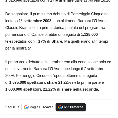
1.318.000
spettatori con il
17% di share
dalle 17.46 alle 18.26.
Da segnalare, il primissimo debutto di Pomeriggio Cinque nel
lontano
1° settembre 2008
, con al timone Barbara D’Urso e
Claudio Brachino. La prima storica puntata del programma
pomeridiano di Canale 5, ebbe un seguito di
1.125.000
telespettatori con il
17% di Share.
Ma quelli erano altri tempi
per la nostra tv.
Il primo vero debutto di settembre con alla conduzione solo ed
esclusivamente Barbara D’Urso ebbe luogo il 7 settembre
2009. Pomeriggio Cinque all’epoca ottenne un seguito
di
1.575.000 spettatori, share 21,22%
nella prima parte e
1.688.000 spettatori, 21,22% di share nella seconda.
Seguici su
Google
Discover
Fonti
Preferite