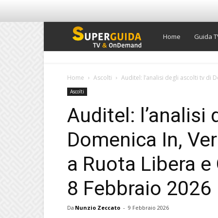
Super
Home
Guida T
Guida
Home
Ascolti
Auditel: l’analisi degli ascolti tv di
Ascolti
TV
Auditel: l’analisi 
Domenica In, Ver
a Ruota Libera e
8 Febbraio 2026
Da
Nunzio Zeccato
-
9 Febbraio 2026