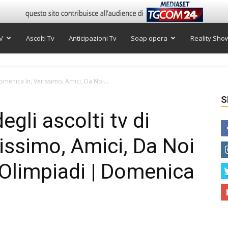
V
Ascolti Tv
Anticipazioni Tv
Soap opera
Reality Sho
 Domenica In, Verissimo, Amici, Da Noi...
S
degli ascolti tv di
issimo, Amici, Da Noi
 Olimpiadi | Domenica