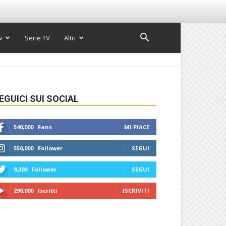
w
Serie TV
Altri
EGUICI SUI SOCIAL
540,000
Fans
MI PIACE
550,000
Follower
SEGUI
9,300
Follower
SEGUI
290,000
Iscritti
ISCRIVITI