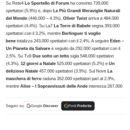
Su Rete4
Lo Sportello di Forum
ha convinto 739.000
spettatori (5.9%) e, dopo
Le Più Grandi Meraviglie Naturali
del Mondo
(446.000 – 4.3%),
Oliver Twist
arriva a 484.000
spettatori (4.4%). Su La7
La
Torre di Babele
segna 393.000
spettatori con il 3.2%, mentre
Berlinguer ti voglio
bene
totalizza 243.000 spettatori con il 2.4%. A seguire
Eden –
Un Pianeta da Salvare
è seguito da 292.000 spettatori con il
2.5%. Su Tv8
Due sotto un tetto
sigla 548.000 spettatori
(4.3%),
12 giorni a Natale
525.000 spettatori (5.2%) e
Un
delizioso Natale
457.000 spettatori (3.9%). Sul Nove
La
maschera di ferro
raduna 352.000 spettatori pari al 2.9%,
mentre
Alive – I Sopravvissuti delle Ande
interessa 267.000
Seguici su
Google
Discover
Fonti
Preferite