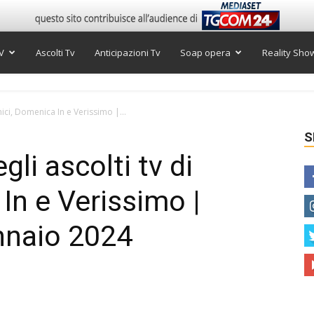
V
Ascolti Tv
Anticipazioni Tv
Soap opera
Reality Sho
Amici, Domenica In e Verissimo |...
S
gli ascolti tv di
In e Verissimo |
nnaio 2024