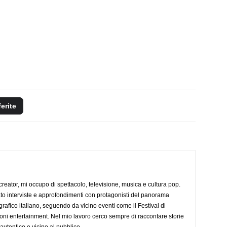
ferite
creator, mi occupo di spettacolo, televisione, musica e cultura pop.
ato interviste e approfondimenti con protagonisti del panorama
rafico italiano, seguendo da vicino eventi come il Festival di
oni entertainment. Nel mio lavoro cerco sempre di raccontare storie
, autentico e vicino al pubblico.