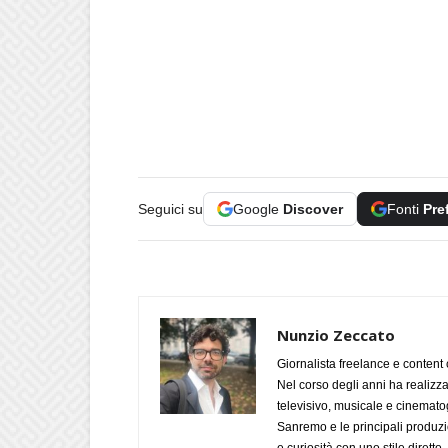
Seguici su
Google
Discover
Fonti
Pre
Nunzio Zeccato
Giornalista freelance e content 
Nel corso degli anni ha realizz
televisivo, musicale e cinematog
Sanremo e le principali produzi
e curiosità con uno stile diretto