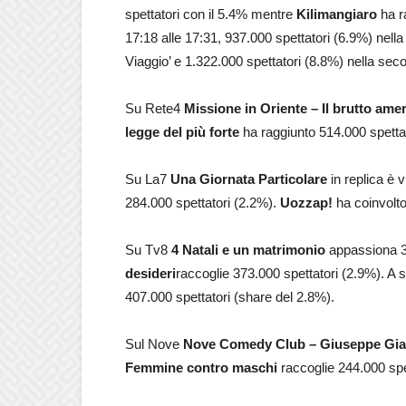
spettatori con il 5.4% mentre
Kilimangiaro
ha r
17:18 alle 17:31, 937.000 spettatori (6.9%) nell
Viaggio’ e 1.322.000 spettatori (8.8%) nella seco
Su Rete4
Missione in Oriente – Il brutto ame
legge del più forte
ha raggiunto 514.000 spetta
Su La7
Una Giornata Particolare
in replica è 
284.000 spettatori (2.2%).
Uozzap!
ha coinvolto
Su Tv8
4 Natali e un matrimonio
appassiona 3
desideri
raccoglie 373.000 spettatori (2.9%). A 
407.000 spettatori (share del 2.8%).
Sul Nove
Nove Comedy Club – Giuseppe Gia
Femmine contro maschi
raccoglie 244.000 spe