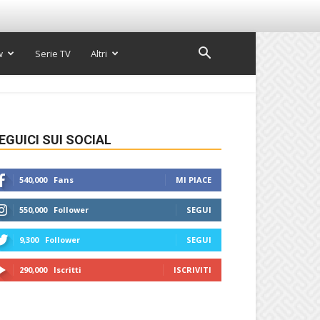
w
Serie TV
Altri
EGUICI SUI SOCIAL
540,000
Fans
MI PIACE
550,000
Follower
SEGUI
9,300
Follower
SEGUI
290,000
Iscritti
ISCRIVITI