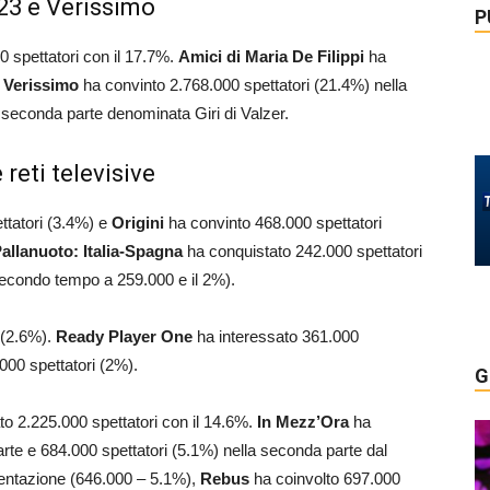
023 e Verissimo
P
0 spettatori con il 17.7%.
Amici di Maria De Filippi
ha
e
Verissimo
ha convinto 2.768.000 spettatori (21.4%) nella
 seconda parte denominata Giri di Valzer.
reti televisive
ttatori (3.4%) e
Origini
ha convinto 468.000 spettatori
allanuoto: Italia-Spagna
ha conquistato 242.000 spettatori
secondo tempo a 259.000 e il 2%).
 (2.6%).
Ready Player One
ha interessato 361.000
000 spettatori (2%).
G
to 2.225.000 spettatori con il 14.6%.
In Mezz’Ora
ha
arte e 684.000 spettatori (5.1%) nella seconda parte dal
entazione (646.000 – 5.1%),
Rebus
ha coinvolto 697.000