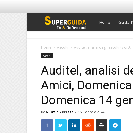
Super
Home
Guida T
Guida
Home
Ascolti
Auditel, analisi degli ascolti tv di 
Ascolti
TV
Auditel, analisi de
Amici, Domenica 
Domenica 14 ge
Da
Nunzio Zeccato
-
15 Gennaio 2024