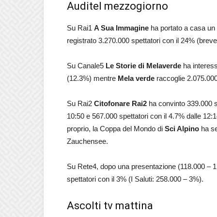
Auditel mezzogiorno
Su Rai1
A Sua Immagine
ha portato a casa un 
registrato 3.270.000 spettatori con il 24% (bre
Su Canale5
Le Storie di Melaverde
ha interess
(12.3%) mentre
Mela verde
raccoglie 2.075.000 
Su Rai2
Citofonare Rai2
ha convinto 339.000 sp
10:50 e 567.000 spettatori con il 4.7% dalle 12:
proprio, la Coppa del Mondo di
Sci Alpino
ha se
Zauchensee.
Su Rete4, dopo una presentazione (118.000 – 
spettatori con il 3% (I Saluti: 258.000 – 3%).
Ascolti tv mattina