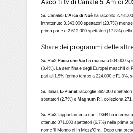
Ascolti tv di Canale 5: Amici 2
Su Canale5
L’Arca di Noè
ha raccolto 2.781.00
intrattenuto 3.343.000 spettatori (23.7%) mentr
prima parte e 2.612.000 spettatori (17.8%) nella
Share dei programmi delle altre 
Su Rai2
Paesi che Vai
ha radunato 504.000 spe
(3.4%). La semifinale degli Europei maschili di
P
pari all’1.9% (primo tempo a 224.000 e l’1.8%, 
Su Italia1
E-Planet
raccoglie 389.000 spettatori
spettatori (2.7%) e
Magnum P.I.
colleziona 271.
Su Rai3 l’appuntamento con i
TGR
ha interessa
ottenuto 971.000 spettatori (6.7%) nella prima p
nome ‘Il Mondo di In Mezz’Ora’. Dopo una pres