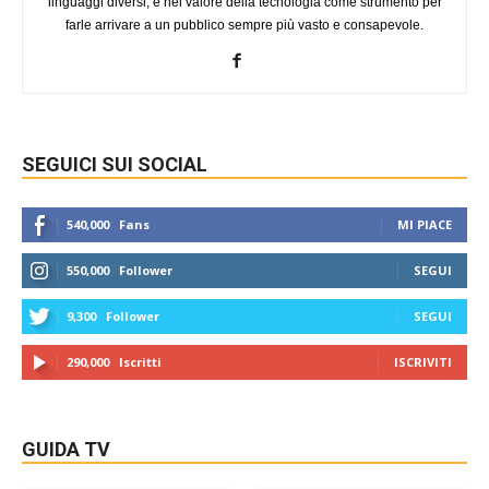
linguaggi diversi, e nel valore della tecnologia come strumento per
farle arrivare a un pubblico sempre più vasto e consapevole.
SEGUICI SUI SOCIAL
540,000
Fans
MI PIACE
550,000
Follower
SEGUI
9,300
Follower
SEGUI
290,000
Iscritti
ISCRIVITI
GUIDA TV