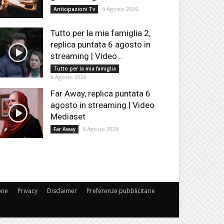
6 Agosto 2026
Anticipazioni Tv
Tutto per la mia famiglia 2,
replica puntata 6 agosto in
streaming | Video...
Tutto per la mia famiglia
6 Agosto 2026
Far Away, replica puntata 6
agosto in streaming | Video
Mediaset
6 Agosto 2026
Far Away
one
Privacy
Disclaimer
Preferenze pubblicitarie