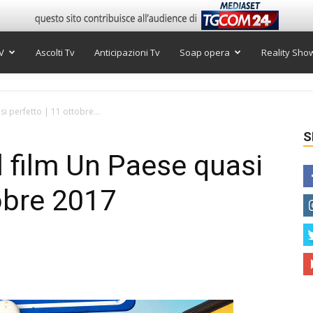
V
Ascolti Tv
Anticipazioni Tv
Soap opera
Reality Sho
asi perfetto | 11 ottobre...
S
il film Un Paese quasi
tobre 2017