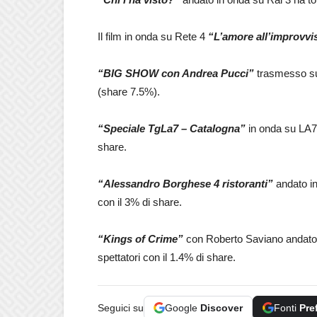
Il film in onda su Rete 4
“L’amore all’improvvi
“BIG SHOW con Andrea Pucci”
trasmesso su 
(share 7.5%).
“Speciale TgLa7 – Catalogna”
in onda su LA7
share.
“Alessandro Borghese 4 ristoranti”
andato in
con il 3% di share.
“Kings of Crime”
con Roberto Saviano
andato
spettatori con il 1.4% di share.
Seguici su
Google
Discover
Fonti
Pre