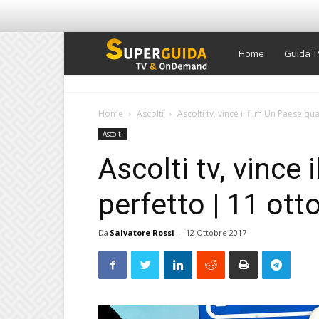
Super
Home
Guida T
Guida
Home
Ascolti
Ascolti tv, vince il film Un Paese qu
Ascolti
TV
Ascolti tv, vince 
perfetto | 11 ot
Da
Salvatore Rossi
-
12 Ottobre 2017