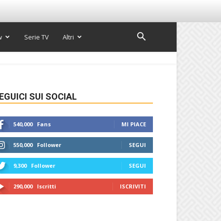
w
Serie TV
Altri
EGUICI SUI SOCIAL
540,000
Fans
MI PIACE
550,000
Follower
SEGUI
9,300
Follower
SEGUI
290,000
Iscritti
ISCRIVITI