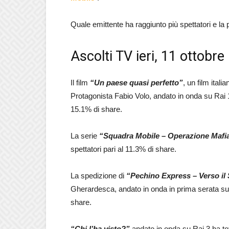
Quale emittente ha raggiunto più spettatori e la
Ascolti TV ieri, 11 ottobre
Il film
“Un paese quasi perfetto
”
, un film ital
Protagonista Fabio Volo, andato in onda su Rai 
15.1% di share.
La serie
“Squadra Mobile – Operazione Mafi
spettatori pari al 11.3% di share.
La spedizione di
“Pechino Express – Verso il
Gherardesca, andato in onda in prima serata su R
share.
“Chi l’ha visto?”
andato in onda su Rai 3 ha to