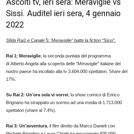
Ascolti tv, ieri sera: Meraviglie vs
Sissi. Auditel ieri sera, 4 gennaio
2022
Sfida Rai1 e Canale 5: ‘Meraviglie” batte la fiction “Sissi”.
Rai 1: Meraviglie
, la seconda puntata del programma
di Alberto Angela alla scoperta delle “
Meraviglie
” italiane del
nostro paese ha incollato alla tv 3.604.000 spettatori. Share del
17%.
Su Rai 2: Un’ora sola vi vorrei
, lo show comico di Enrico
Brignano ha strappato un sorriso ad una media di 1.713.000
spettatori (share al 7.4%).
Rai 3: Un’avventura
, il film diretto da Marco Danieli con
Michele Riondino e Laura Chiatti ha emozionato 835.000