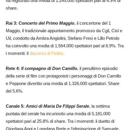
ha registrato una media di 1.245.000 spettatori pari al 4.9% di
share.
Rai 3:
Concerto del Primo Maggio
, il concertone del 1
Maggio, il tradizionale appuntamento promosso da Cgil, Cisl e
Uil, condotto da Ambra Angiolini, Stefano Fresi e Lillo Petrolo
ha coinvolto una media di 1.564.000 spettatori pari al 6.9%. Tra
i momenti: il
discorso di Fedez.
Rete 4:
Il compagno di Don Camillo
, il penultimo episodio
della serie di film con protagonisti i personaggi di Don Camillo
e Peppone divertito una media di 1.326.000 spettatori. Share
del 5.6%.
Canale 5:
Amici di Maria De Filippi Serale
,
la settima
puntata del serale ha incuriosito una media di 5.181.000
spettatori pari al 25.8% di share. Tra i momenti: il duetto di
Giordana Angi e Loredana Berte e l’eliminazione di Samuele.