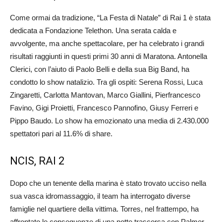
Come ormai da tradizione, “La Festa di Natale” di Rai 1 è stata
dedicata a Fondazione Telethon. Una serata calda e
avvolgente, ma anche spettacolare, per ha celebrato i grandi
risultati raggiunti in questi primi 30 anni di Maratona. Antonella
Clerici, con l’aiuto di Paolo Belli e della sua Big Band, ha
condotto lo show natalizio. Tra gli ospiti: Serena Rossi, Luca
Zingaretti, Carlotta Mantovan, Marco Giallini, Pierfrancesco
Favino, Gigi Proietti, Francesco Pannofino, Giusy Ferreri e
Pippo Baudo. Lo show ha emozionato una media di 2.430.000
spettatori pari al 11.6% di share.
NCIS, RAI 2
Dopo che un tenente della marina è stato trovato ucciso nella
sua vasca idromassaggio, il team ha interrogato diverse
famiglie nel quartiere della vittima. Torres, nel frattempo, ha
affrontato le conseguenze di una notte trascorsa con Palmer.