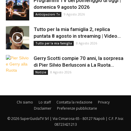
Programmi TV del pomeriggio di oggi |
domenica 9 agosto 2026
9 Agosto 2026
Anticipazioni Tv
Tutto per la mia famiglia 2, replica
puntata 8 agosto in streaming | Video...
8 Agosto 2026
Tutto per la mia famiglia
Gerry Scotti compie 70 anni, la sorpresa
di Pier Silvio Berlusconi a La Ruota...
8 Agosto 2026
Notizie
Chi siamo
Lo staff
Contatta la redazione
Privacy
Disclaimer
Preferenze pubblicitarie
© 2026 SuperGuidaTV Srl | Via Cimarosa 65 - 80127 Napoli | C.F. P.Iva:
08723421213