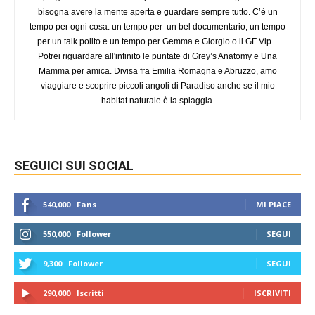
bisogna avere la mente aperta e guardare sempre tutto. C’è un
tempo per ogni cosa: un tempo per un bel documentario, un tempo
per un talk polito e un tempo per Gemma e Giorgio o il GF Vip.
Potrei riguardare all'infinito le puntate di Grey’s Anatomy e Una
Mamma per amica. Divisa fra Emilia Romagna e Abruzzo, amo
viaggiare e scoprire piccoli angoli di Paradiso anche se il mio
habitat naturale è la spiaggia.
SEGUICI SUI SOCIAL
540,000
Fans
MI PIACE
550,000
Follower
SEGUI
9,300
Follower
SEGUI
290,000
Iscritti
ISCRIVITI