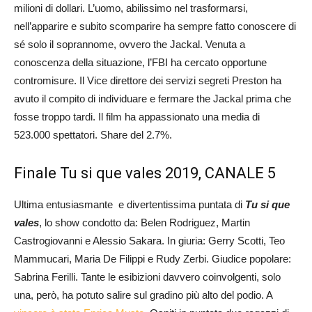
milioni di dollari. L’uomo, abilissimo nel trasformarsi,
nell’apparire e subito scomparire ha sempre fatto conoscere di
sé solo il soprannome, ovvero the Jackal. Venuta a
conoscenza della situazione, l’FBI ha cercato opportune
contromisure. Il Vice direttore dei servizi segreti Preston ha
avuto il compito di individuare e fermare the Jackal prima che
fosse troppo tardi. Il film ha appassionato una media di
523.000 spettatori. Share del 2.7%.
Finale Tu si que vales 2019, CANALE 5
Ultima entusiasmante e divertentissima puntata di
Tu si que
vales
, lo show condotto da: Belen Rodriguez, Martin
Castrogiovanni e Alessio Sakara. In giuria: Gerry Scotti, Teo
Mammucari, Maria De Filippi e Rudy Zerbi. Giudice popolare:
Sabrina Ferilli. Tante le esibizioni davvero coinvolgenti, solo
una, però, ha potuto salire sul gradino più alto del podio. A