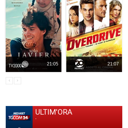
21:05
21:07
ULTIM'ORA
-
-