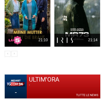
21:10
21:14
ULTIM'ORA
-
-
TUTTE LE NEWS