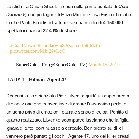
La sfida fra Chic e Shock in onda nella prima puntata di
Ciao
Darwin 8,
con protagonisti Enzo Miccio e Lisa Fusco, ha fatto
sì che Paolo Bonolis intrattenesse una media di
4.150.000
spettatori pari al 22.40% di share
.
#CiaoDarwin
#ciaodarwin8
#SiamoTuttiMatti
pic.twitter.com/k1bi29vLqO
— SuperGuida TV (@SuperGuidaTV)
March 15, 2019
ITALIA 1 – Hitman: Agent 47
Decenni fa, lo scienziato Piotr Litvenko guidò un esperimento
di clonazione che consentisse di creare l’assassino perfetto:
un uomo privo di emozioni, paura e senso di colpa. Pentito di
quanto realizzato, Litvenko scomparve lasciando che la figlia,
ignara di tutto, continuasse a cercarlo. Ben presto su di lei
vennero però puntati gli occhi l’Agente 47, uno dei killer creati