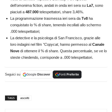
dell’omonima fiction, andati in onda ieri sera su
La7,
sono
piaciuti a
487.000
telespettatori, share 3,46%.
La programmazione trasmessa ieri sera da
Tv8
ha
conquistato lo % di share, tenendo incollati allo schermo
.000 telespettatori;
La detective e la psicologa di San Francisco, grazie alle
loro indagini nel film
“Copycat
, hanno permesso al
Canale
Nove
di ottenere il % di share. Questa percentuale, se ve lo
steste chiedendo, corrisponde a .000 telespettatori.
Seguici su
Google
Discover
Fonti
Preferite
TAGS
ascolti