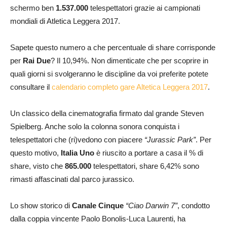
schermo ben
1.537.000
telespettatori grazie ai campionati
mondiali di Atletica Leggera 2017.
Sapete questo numero a che percentuale di share corrisponde
per
Rai Due
? Il 10,94%. Non dimenticate che per scoprire in
quali giorni si svolgeranno le discipline da voi preferite potete
consultare il
calendario completo gare Altetica Leggera 2017
.
Un classico della cinematografia firmato dal grande Steven
Spielberg. Anche solo la colonna sonora conquista i
telespettatori che (ri)vedono con piacere
“Jurassic Park”
. Per
questo motivo,
Italia Uno
è riuscito a portare a casa il % di
share, visto che
865.000
telespettatori, share 6,42% sono
rimasti affascinati dal parco jurassico.
Lo show storico di
Canale Cinque
“Ciao Darwin 7”
, condotto
dalla coppia vincente Paolo Bonolis-Luca Laurenti, ha