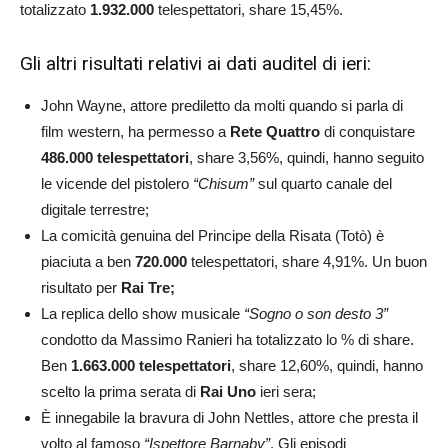
totalizzato
1.932.000
telespettatori, share 15,45%.
Gli altri risultati relativi ai dati auditel di ieri:
John Wayne, attore prediletto da molti quando si parla di
film western, ha permesso a
Rete Quattro
di conquistare
486.000 telespettatori
, share 3,56%, quindi, hanno seguito
le vicende del pistolero
“Chisum”
sul quarto canale del
digitale terrestre;
La comicità genuina del Principe della Risata (Totò) è
piaciuta a ben
720.000
telespettatori, share 4,91%. Un buon
risultato per
Rai Tre;
La replica dello show musicale
“Sogno o son desto 3”
condotto da Massimo Ranieri ha totalizzato lo % di share.
Ben
1.663.000 telespettatori
, share 12,60%, quindi, hanno
scelto la prima serata di
Rai Uno
ieri sera;
È innegabile la bravura di John Nettles, attore che presta il
volto al famoso
“Ispettore Barnaby”
. Gli episodi