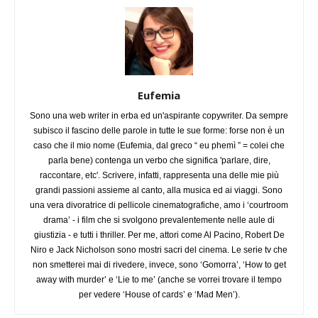
Eufemia
Sono una web writer in erba ed un'aspirante copywriter. Da sempre
subisco il fascino delle parole in tutte le sue forme: forse non è un
caso che il mio nome (Eufemia, dal greco “ eu phemì ” = colei che
parla bene) contenga un verbo che significa 'parlare, dire,
raccontare, etc'. Scrivere, infatti, rappresenta una delle mie più
grandi passioni assieme al canto, alla musica ed ai viaggi. Sono
una vera divoratrice di pellicole cinematografiche, amo i ‘courtroom
drama’ - i film che si svolgono prevalentemente nelle aule di
giustizia - e tutti i thriller. Per me, attori come Al Pacino, Robert De
Niro e Jack Nicholson sono mostri sacri del cinema. Le serie tv che
non smetterei mai di rivedere, invece, sono ‘Gomorra’, ‘How to get
away with murder’ e ‘Lie to me’ (anche se vorrei trovare il tempo
per vedere ‘House of cards’ e ‘Mad Men’).