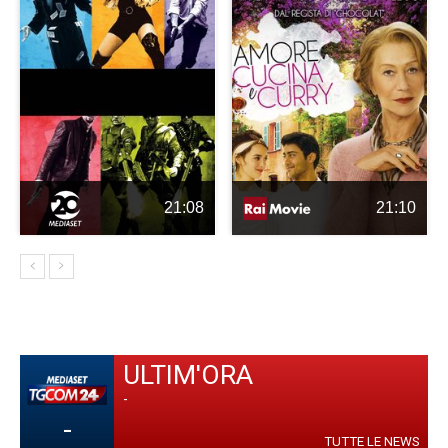
21:08
21:10
ULTIM'ORA
-
-
TUTTE LE NEWS