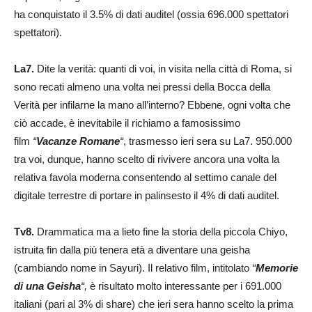
ha conquistato il 3.5% di dati auditel (ossia 696.000 spettatori
spettatori).
La7.
Dite la verità: quanti di voi, in visita nella città di Roma, si
sono recati almeno una volta nei pressi della Bocca della
Verità per infilarne la mano all’interno? Ebbene, ogni volta che
ciò accade, è inevitabile il richiamo a famosissimo
film
“
Vacanze Romane
“
, trasmesso ieri sera su La7. 950.000
tra voi, dunque, hanno scelto di rivivere ancora una volta la
relativa favola moderna consentendo al settimo canale del
digitale terrestre di portare in palinsesto il 4% di dati auditel.
Tv8.
Drammatica ma a lieto fine la storia della piccola Chiyo,
istruita fin dalla più tenera età a diventare una geisha
(cambiando nome in Sayuri). Il relativo film, intitolato
“
Memorie
di una Geisha
“,
è risultato molto interessante per i 691.000
italiani (pari al 3% di share) che ieri sera hanno scelto la prima