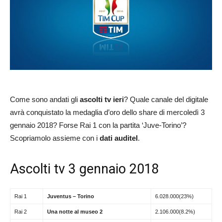
Come sono andati gli
ascolti tv ieri
? Quale canale del digitale
avrà conquistato la medaglia d’oro dello share di mercoledì 3
gennaio 2018? Forse Rai 1 con la partita ‘Juve-Torino’?
Scopriamolo assieme con i
dati auditel
.
Ascolti tv 3 gennaio 2018
Rai 1
Juventus – Torino
6.028.000(23%)
Rai 2
Una notte al museo 2
2.106.000(8.2%)