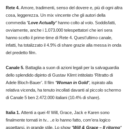
Rete 4.
Amore, tradimenti, senso del dovere e, più di ogni altra
cosa, leggerezza. Un mix vincente che gli autori della
commedia
“
Love Actually
“
hanno colto al volo. Soddisfatti,
ovviamente, anche i 1.073.000 telespettatori che ieri sera
hanno scelto il prime-time di Rete 4. Quest’ultimo canale,
infatti, ha totalizzato il 4.9% di share grazie alla messa in onda
del predetto film.
Canale 5.
Battaglia a suon di azioni legali per la salvaguardia
dello splendido dipinto di Gustav Klimt intitolato ‘Ritratto di
Adele Bloch-Bauer’. Il film
“
Woman in Gold
“,
ispirato alla
relativa vicenda, ha tenuto incollati davanti al piccolo schermo
di Canale 5 ben 2.472.000 italiani (10.4% di share).
Italia 1.
Attenti a quei 4! Will, Grace, Jack e Karen sono
finalmente tornati in tv.. ..e lo hanno fatto, com’era logico
aspettarsi, in grande stile. Lo show
“
Will & Grace – Il ritorno
“