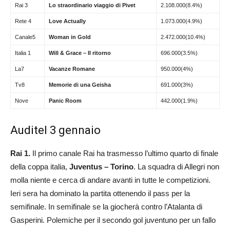
Rai 3
Lo straordinario viaggio di Pivet
2.108.000(8.4%)
Rete 4
Love Actually
1.073.000(4.9%)
Canale5
Woman in Gold
2.472.000(10.4%)
Italia 1
Will & Grace – Il ritorno
696.000(3.5%)
La7
Vacanze Romane
950.000(4%)
Tv8
Memorie di una Geisha
691.000(3%)
Nove
Panic Room
442.000(1.9%)
Auditel 3 gennaio
Rai 1.
Il primo canale Rai ha trasmesso l’ultimo quarto di finale
della coppa italia,
Juventus – Torino
. La squadra di Allegri non
molla niente e cerca di andare avanti in tutte le competizioni.
Ieri sera ha dominato la partita ottenendo il pass per la
semifinale. In semifinale se la giocherà contro l’Atalanta di
Gasperini. Polemiche per il secondo gol juventuno per un fallo