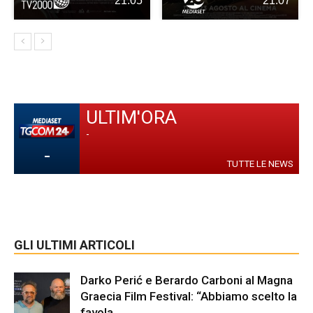
21:05
21:07
ULTIM'ORA
-
-
TUTTE LE NEWS
GLI ULTIMI ARTICOLI
Darko Perić e Berardo Carboni al Magna
Graecia Film Festival: “Abbiamo scelto la
favola...