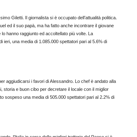
iletti. Il giornalista si è occupato dell’attualità politica.
uel ed il suo papà, ma ha fatto anche incontrare il giovane
e lo hanno raggiunto ed accoltellato più volte. La
i ieri, una media di 1.085.000 spettatori pari al 5.6% di
er aggiudicarsi i favori di Alessandro. Lo chef è andato alla
 storia e buon cibo per decretare il locale con il miglior
ato sospeso una media di 505.000 spettatori pari al 2.2% di
ndo l’Italia in cerca delle migliori trattorie del Paese si è