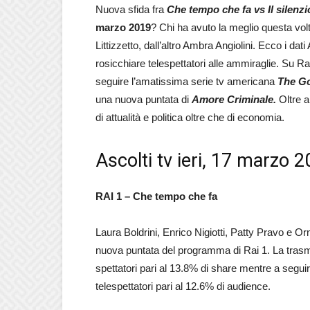
Nuova sfida fra
Che tempo che fa vs Il silenzi
marzo 2019
? Chi ha avuto la meglio questa vol
Littizzetto, dall’altro Ambra Angiolini. Ecco i dat
rosicchiare telespettatori alle ammiraglie. Su R
seguire l’amatissima serie tv americana
The G
una nuova puntata di
Amore Criminale.
Oltre 
di attualità e politica oltre che di economia.
Ascolti tv ieri, 17 marzo 
RAI 1 – Che tempo che fa
Laura Boldrini, Enrico Nigiotti, Patty Pravo e Orn
nuova puntata del programma di Rai 1. La trasmi
spettatori pari al 13.8% di share mentre a segui
telespettatori pari al 12.6% di audience.