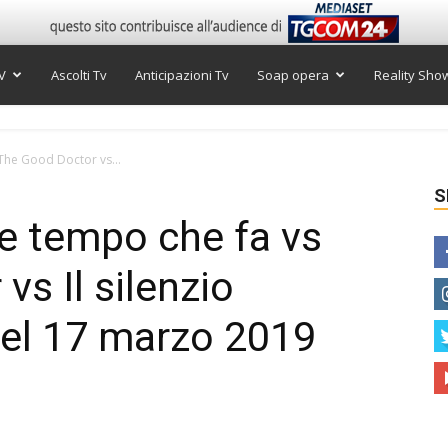
V
Ascolti Tv
Anticipazioni Tv
Soap opera
Reality Sho
 The Good Doctor vs...
S
Che tempo che fa vs
s Il silenzio
itel 17 marzo 2019