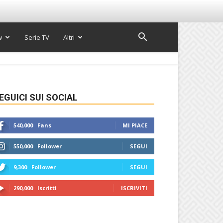
w
Serie TV
Altri
EGUICI SUI SOCIAL
540,000
Fans
MI PIACE
550,000
Follower
SEGUI
9,300
Follower
SEGUI
290,000
Iscritti
ISCRIVITI