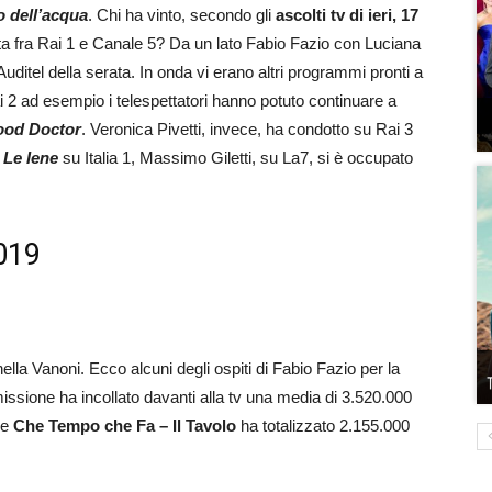
o dell’acqua
. Chi ha vinto, secondo gli
ascolti tv di ieri, 17
ta fra Rai 1 e Canale 5? Da un lato Fabio Fazio con Luciana
i Auditel della serata. In onda vi erano altri programmi pronti a
ai 2 ad esempio i telespettatori hanno potuto continuare a
ood Doctor
. Veronica Pivetti, invece, ha condotto su Rai 3
a
Le Iene
su Italia 1, Massimo Giletti, su La7, si è occupato
2019
ella Vanoni. Ecco alcuni degli ospiti di Fabio Fazio per la
ssione ha incollato davanti alla tv una media di 3.520.000
re
Che Tempo che Fa – Il Tavolo
ha totalizzato 2.155.000