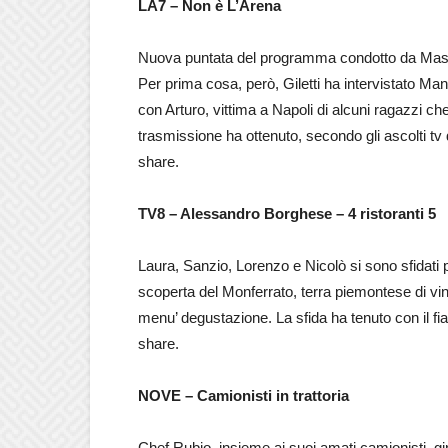
LA7 – Non è L’Arena
Nuova puntata del programma condotto da Massimo G
Per prima cosa, però, Giletti ha intervistato Man
con Arturo, vittima a Napoli di alcuni ragazzi ch
trasmissione ha ottenuto, secondo gli ascolti tv d
share.
TV8 – Alessandro Borghese – 4 ristoranti 5
Laura, Sanzio, Lorenzo e Nicolò si sono sfidati p
scoperta del Monferrato, terra piemontese di vini,
menu’ degustazione. La sfida ha tenuto con il fi
share.
NOVE – Camionisti in trattoria
Chef Rubio, insieme ai suoi amati camionisti, gira