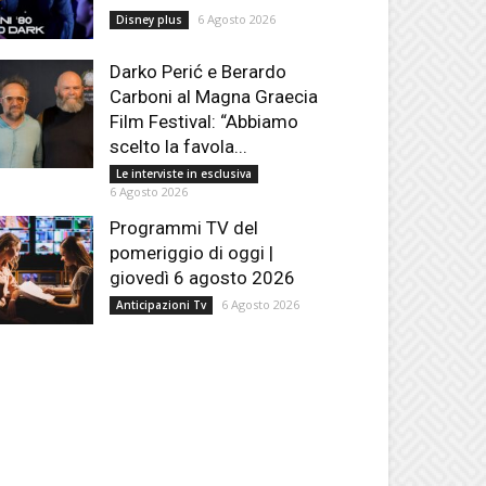
6 Agosto 2026
Disney plus
Darko Perić e Berardo
Carboni al Magna Graecia
Film Festival: “Abbiamo
scelto la favola...
Le interviste in esclusiva
6 Agosto 2026
Programmi TV del
pomeriggio di oggi |
giovedì 6 agosto 2026
6 Agosto 2026
Anticipazioni Tv