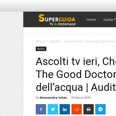
Super
Home
Guida T
Guida
Home
Ascolti
Ascolti tv ieri, Che tempo che fa vs
Ascolti
TV
Ascolti tv ieri, 
The Good Doctor v
dell’acqua | Aud
Da
Alessandra Solmi
-
18 Marzo 2019