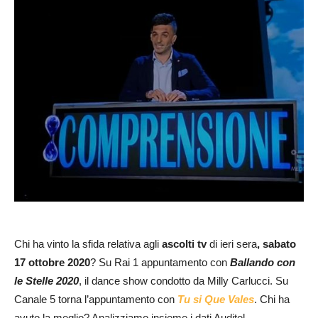
Chi ha vinto la sfida relativa agli
a
scolti tv
di ieri sera
, sabato
17 ottobre 2020
? Su Rai 1 appuntamento con
Ballando con
le Stelle 2020
, il dance show condotto da Milly Carlucci. Su
Canale 5 torna l’appuntamento con
Tu si Que Vales
. Chi ha
avuto la meglio? Analizziamo insieme i dati Auditel.