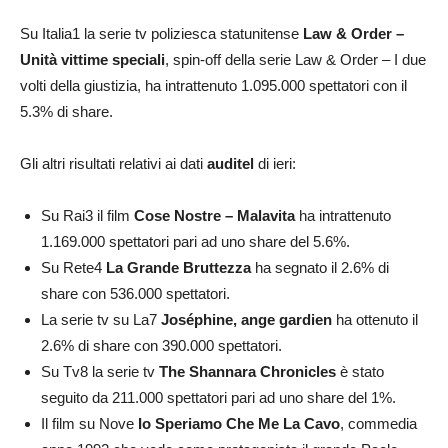
Su Italia1 la serie tv poliziesca statunitense
Law & Order –
Unità vittime speciali
, spin-off della serie Law & Order – I due
volti della giustizia, ha intrattenuto 1.095.000 spettatori con il
5.3% di share.
Gli altri risultati relativi ai dati
auditel
di ieri:
Su Rai3 il film
Cose Nostre – Malavita
ha intrattenuto
1.169.000 spettatori pari ad uno share del 5.6%.
Su Rete4
La Grande Bruttezza
ha segnato il 2.6% di
share con 536.000 spettatori.
La serie tv su La7
Joséphine, ange gardien
ha ottenuto il
2.6% di share con 390.000 spettatori.
Su Tv8 la serie tv
The Shannara Chronicles
è stato
seguito da 211.000 spettatori pari ad uno share del 1%.
Il film su Nove
Io Speriamo Che Me La Cavo
, commedia