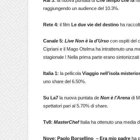
Rai 3:
la nuova puntata di
Che tempo che fa
ha
raggiungendo un audience del 10.3%.
Rete 4:
il film
Le due vie del destino
ha raccolt
Canale 5:
Live Non è la d’Urso
con ospiti del
Cipriani e il Mago Otelma ha intrattenuto una m
stagionale ! Nella prima parte erano sintonizzati
Italia 1:
la pellicola
Viaggio nell’isola misterio
uno share del 6.50%.
Su La7
la nuova puntata de
Non è l’Arena
di M
spettatori pari al 5.70% di share.
Tv8:
MasterChef
Italia ha ottenuto una media di
Nove: Paolo Borsellino – Era mio padre
ha p