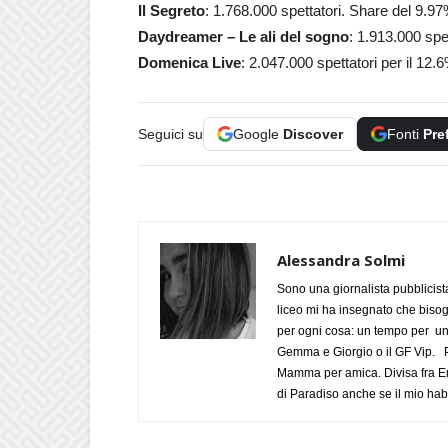
Il Segreto
: 1.768.000 spettatori. Share del 9.9
Daydreamer – Le ali del sogno
: 1.913.000 spe
Domenica Live
: 2.047.000 spettatori per il 12.
Seguici su
Google
Discover
Fonti
Pre
Alessandra Solmi
Sono una giornalista pubblicist
liceo mi ha insegnato che biso
per ogni cosa: un tempo per un
Gemma e Giorgio o il GF Vip. Po
Mamma per amica. Divisa fra Em
di Paradiso anche se il mio habi