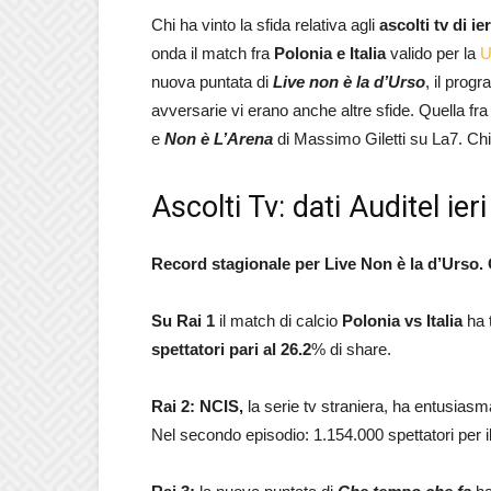
Chi ha vinto la sfida relativa agli
ascolti tv di i
onda il match fra
Polonia e Italia
valido per la
U
nuova puntata di
Live non è la d’Urso
, il prog
avversarie vi erano anche altre sfide. Quella fr
e
Non è L’Arena
di Massimo Giletti su La7. Chi 
Ascolti Tv: dati Auditel i
Record stagionale per Live Non è la d’Urso. 
Su Rai 1
il match di calcio
Polonia vs Italia
ha 
spettatori pari al 26.2
% di share.
Rai 2:
NCIS,
la serie tv straniera, ha entusiasm
Nel secondo episodio: 1.154.000 spettatori per i