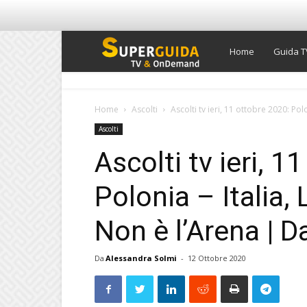
Super
Home
Guida T
Guida
Home
Ascolti
Ascolti tv ieri, 11 ottobre 2020: Polo
Ascolti
TV
Ascolti tv ieri, 1
Polonia – Italia, 
Non è l’Arena | Da
Da
Alessandra Solmi
-
12 Ottobre 2020