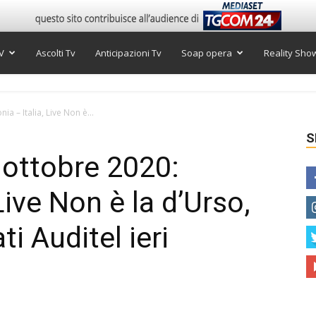
V
Ascolti Tv
Anticipazioni Tv
Soap opera
Reality Sho
nia – Italia, Live Non è...
S
1 ottobre 2020:
Live Non è la d’Urso,
ti Auditel ieri