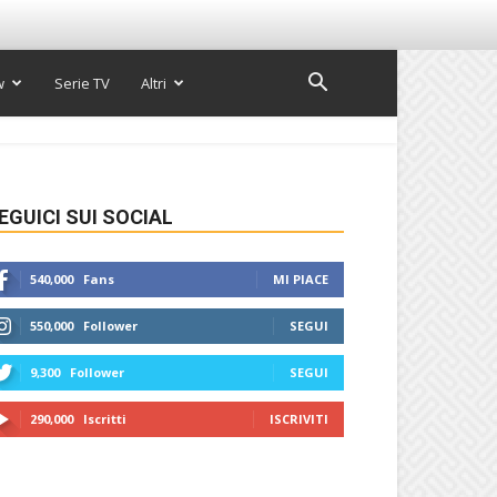
w
Serie TV
Altri
EGUICI SUI SOCIAL
540,000
Fans
MI PIACE
550,000
Follower
SEGUI
9,300
Follower
SEGUI
290,000
Iscritti
ISCRIVITI