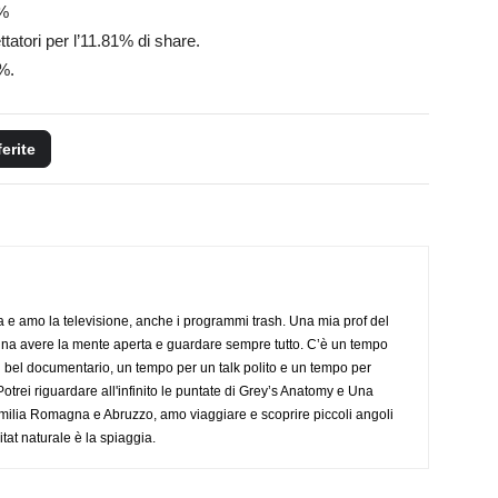
7%
ttatori per l’11.81% di share.
6%.
ferite
a e amo la televisione, anche i programmi trash. Una mia prof del
gna avere la mente aperta e guardare sempre tutto. C’è un tempo
 bel documentario, un tempo per un talk polito e un tempo per
trei riguardare all'infinito le puntate di Grey’s Anatomy e Una
ilia Romagna e Abruzzo, amo viaggiare e scoprire piccoli angoli
tat naturale è la spiaggia.