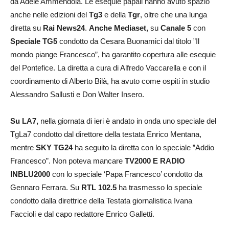
da Adele Ammendola. Le esequie papali hanno avuto spazio
anche nelle edizioni del
Tg3
e della
Tgr
, oltre che una lunga
diretta su
Rai News24
.
Anche Mediaset,
su
Canale 5
con
Speciale TG5
condotto da Cesara Buonamici dal titolo ”Il
mondo piange Francesco”, ha garantito copertura alle esequie
del Pontefice. La diretta a cura di Alfredo Vaccarella e con il
coordinamento di Alberto Bilà, ha avuto come ospiti in studio
Alessandro Sallusti e Don Walter Insero.
Su LA7,
nella giornata di ieri è andato in onda uno speciale del
TgLa7 condotto dal direttore della testata Enrico Mentana,
mentre
SKY TG24
ha seguito la diretta con lo speciale ”Addio
Francesco”. Non poteva mancare
TV2000 E RADIO
INBLU2000
con lo speciale ‘Papa Francesco’ condotto da
Gennaro Ferrara. Su
RTL 102.5
ha trasmesso lo speciale
condotto dalla direttrice della Testata giornalistica Ivana
Faccioli e dal capo redattore Enrico Galletti.