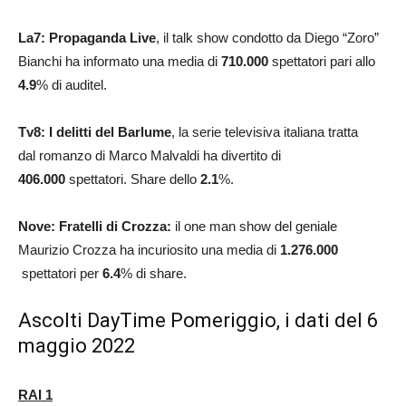
La7: Propaganda Live
,
il talk show condotto da Diego “Zoro”
Bianchi ha informato una media di
710.000
spettatori pari allo
4.9
% di auditel.
Tv8: I delitti del Barlume
, la serie televisiva italiana tratta
dal romanzo di Marco Malvaldi ha divertito di
406.000
spettatori. Share dello
2.1
%.
Nove: Fratelli di Crozza:
il one man show del geniale
Maurizio Crozza ha incuriosito una media di
1.276.000
spettatori per
6.4
% di share.
Ascolti DayTime Pomeriggio, i dati del 6
maggio 2022
RAI 1