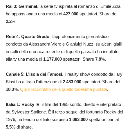
Rai 3: Germinal
, la serie tv ispirata al romanzo di Emile Zola
ha appassionato una media di
427.000
spettatori. Share del
2.2
%.
Rete 4:
Quarto Grado
, l’approfondimento giornalistico
condotto da Alessandra Viero e Gianluigi Nuzzi su alcuni gialli
irrisolti della cronaca recente e di quella passata ha incollato
alla tv una media di
1.177.000
spettatori. Share
7.8
%.
Canale 5: L’Isola dei Famosi
, il reality show condotto da Ilary
Blasi ha attirato l’attenzione di
2.483.000
spettatori. Share del
18.3
%.
Qui il raccontato della quattordicesima puntata
.
Italia 1: Rocky IV
, il film del 1985 scritto, diretto e interpretato
da Sylvester Stallone. È il terzo sequel del fortunato Rocky del
1976, ha tenuto col fiato sospeso
1.083.000
spettatori pari al
5.5
% di share.