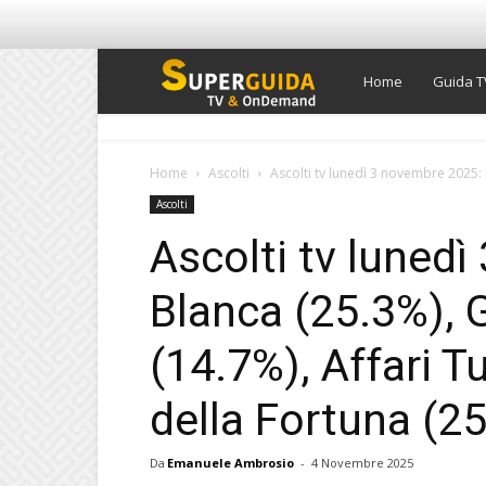
Super
Home
Guida T
Guida
Home
Ascolti
Ascolti tv lunedì 3 novembre 2025: B
Ascolti
TV
Ascolti tv luned
Blanca (25.3%), 
(14.7%), Affari T
della Fortuna (25
Da
Emanuele Ambrosio
-
4 Novembre 2025