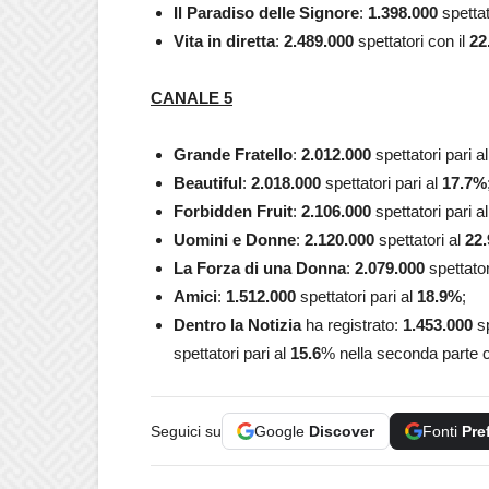
Il Paradiso delle Signore
:
1.398.000
spettat
Vita in diretta
:
2.489.000
spettatori con il
22
CANALE 5
Grande
Fratello
:
2.012.000
spettatori pari a
Beautiful
:
2.018.000
spettatori pari al
17.7
%
Forbidden Fruit
:
2.106.000
spettatori pari al
Uomini e Donne
:
2.120.000
spettatori al
22.
La Forza di una Donna
:
2.079.000
spettator
Amici
:
1.512.000
spettatori pari al
18.9
%
;
Dentro la Notizia
ha registrato:
1.453.000
sp
spettatori pari al
15.6
% nella seconda parte 
Seguici su
Google
Discover
Fonti
Pre