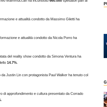
i Teo Mammuccari ha incuriosito
660.000
spettatori pari al
P
ormazione e attualità condotto da Massimo Giletti ha
nformazione e attualità condotto da Nicola Porro ha
untata del reality show condotto da Simona Ventura ha
dello
14.7%
.
etto da Justin Lin con protagonista Paul Walker ha tenuto col
G
ivo di approfondimento e cultura presentato da Corrado
%
.