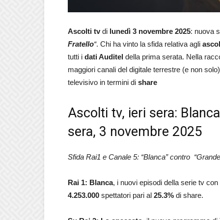
Ascolti tv
di
lunedì 3 novembre 2025
: nuova s
Fratello
“
. Chi ha vinto la sfida relativa agli
ascol
tutti i
dati Auditel
della prima serata. Nella raccol
maggiori canali del digitale terrestre (e non sol
televisivo in termini di
share
Ascolti tv, ieri sera: Blanc
sera, 3 novembre 2025
Sfida Rai1 e Canale 5: “Blanca” contro “Grande 
Rai 1: Blanca
, i nuovi episodi della serie tv co
4.253.000
spettatori pari al
25.3%
di share.