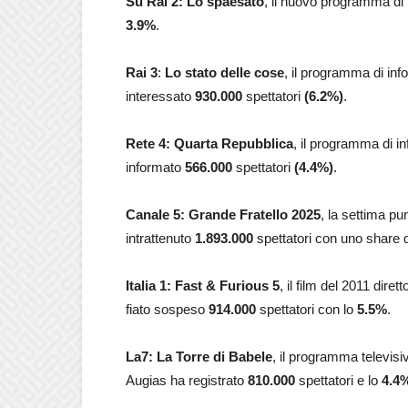
Su Rai 2: Lo spaesato
, il nuovo programma d
3.9%
.
Rai 3
:
Lo stato delle cose
, il programma di inf
interessato
930.000
spettatori
(6.2%)
.
Rete 4: Quarta Repubblica
, il programma di i
informato
566.000
spettatori
(4.4%)
.
Canale 5: Grande Fratello 2025
, la settima p
intrattenuto
1.893.000
spettatori con uno share 
Italia 1: Fast & Furious 5
, il film del 2011 dir
fiato sospeso
914.000
spettatori con lo
5.5
%
.
La7: La Torre di Babele
, il programma televis
Augias ha registrato
810.000
spettatori e lo
4.4