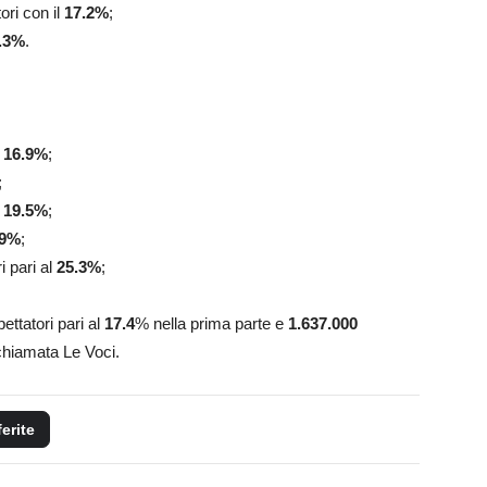
ori con il
17.2
%
;
.3
%
.
l
16.9
%
;
;
19.5%
;
9
%
;
i pari al
25.3%
;
ettatori pari al
17.4
% nella prima parte e
1.637.000
chiamata Le Voci.
ferite