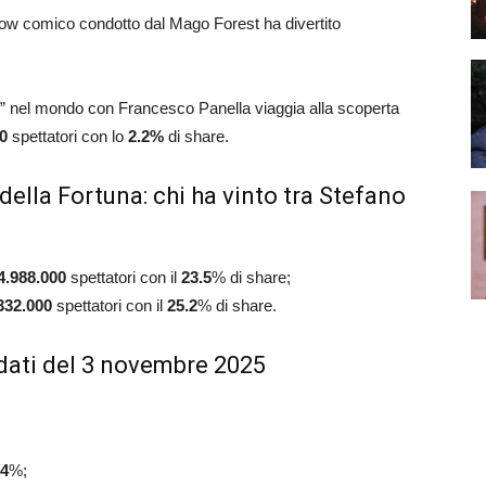
show comico condotto dal Mago Forest ha divertito
aly” nel mondo con Francesco Panella viaggia alla scoperta
00
spettatori con lo
2.2%
di share.
della Fortuna: chi ha vinto tra Stefano
4.988.000
spettatori con il
23.5
% di share;
332.000
spettatori con il
25.2
% di share.
dati del 3 novembre 2025
4
%;