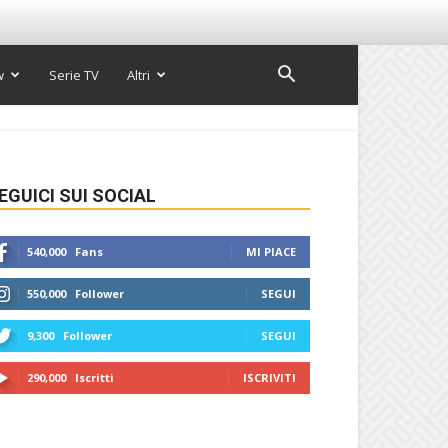
w
Serie TV
Altri
EGUICI SUI SOCIAL
540,000
Fans
MI PIACE
550,000
Follower
SEGUI
9,300
Follower
SEGUI
290,000
Iscritti
ISCRIVITI