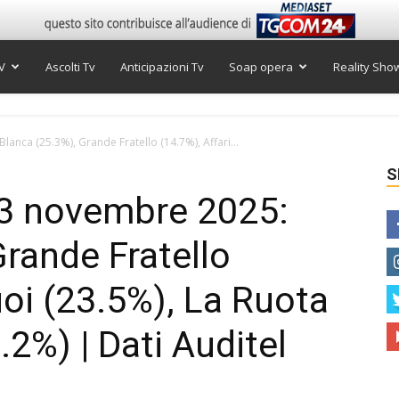
V
Ascolti Tv
Anticipazioni Tv
Soap opera
Reality Sho
lanca (25.3%), Grande Fratello (14.7%), Affari...
S
ì 3 novembre 2025:
Grande Fratello
uoi (23.5%), La Ruota
.2%) | Dati Auditel