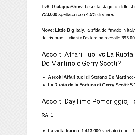
Tv8: GialappaShow
, la sesta stagione dello 
733.000
spettatori con
4.5
%
di share.
Nove: Little Big Italy
, la sfida del “made in It
dei ristoranti italiani all’estero ha raccolto
393.0
Ascolti Affari Tuoi vs La Ruota 
De Martino e Gerry Scotti?
Ascolti Affari tuoi di Stefano De Martino
:
La Ruota della Fortuna di Gerry Scotti
:
5.
Ascolti DayTime Pomeriggio, i 
RAI 1
La volta buona
:
1.413.000
spettatori con il
1