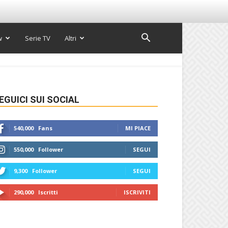
w
Serie TV
Altri
EGUICI SUI SOCIAL
540,000
Fans
MI PIACE
550,000
Follower
SEGUI
9,300
Follower
SEGUI
290,000
Iscritti
ISCRIVITI