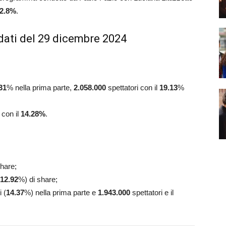
 2.8%
.
dati del 29 dicembre 2024
31
% nella prima parte,
2.058.000
spettatori con il
19.13
%
 con il
14.28
%
.
share;
12.92
%)
di share;
 (
14.37
%) nella prima parte e
1.943.000
spettatori e il