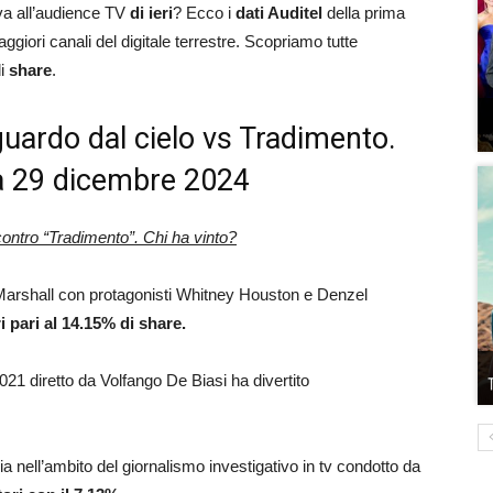
tiva all’audience TV
di ieri
? Ecco i
dati Auditel
della prima
aggiori canali del digitale terrestre. Scopriamo tutte
di
share
.
sguardo dal cielo vs Tradimento.
ca 29 dicembre 2024
contro “Tradimento”. Chi ha vinto?
y Marshall con protagonisti Whitney Houston e Denzel
i pari al 14.15% di share.
l 2021 diretto da Volfango De Biasi ha divertito
ia nell’ambito del giornalismo investigativo in tv condotto da