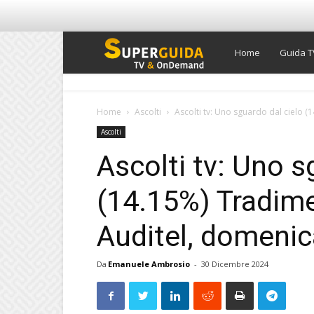
Super
Home
Guida T
Guida
Home
Ascolti
Ascolti tv: Uno sguardo dal cielo (
Ascolti
TV
Ascolti tv: Uno s
(14.15%) Tradime
Auditel, domeni
Da
Emanuele Ambrosio
-
30 Dicembre 2024