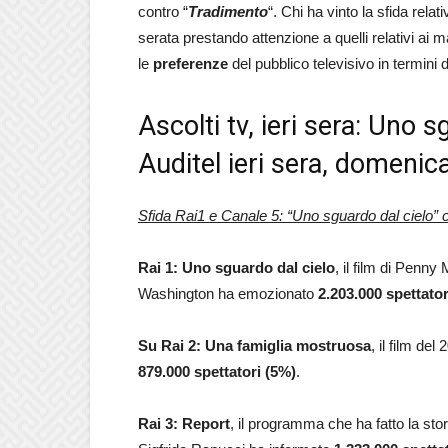
contro “
Tradimento
“. Chi ha vinto la sfida rela
serata prestando attenzione a quelli relativi ai m
le
preferenze
del pubblico televisivo in termini 
Ascolti tv, ieri sera: Uno 
Auditel ieri sera, domeni
Sfida Rai1 e Canale 5: “Uno sguardo dal cielo” 
Rai 1:
Uno sguardo dal cielo
, il film di Penn
Washington ha emozionato
2.203.000 spettator
Su Rai 2: Una famiglia mostruosa
, il film de
879.000
spettatori (5%)
.
Rai 3:
Report
, il programma che ha fatto la stor