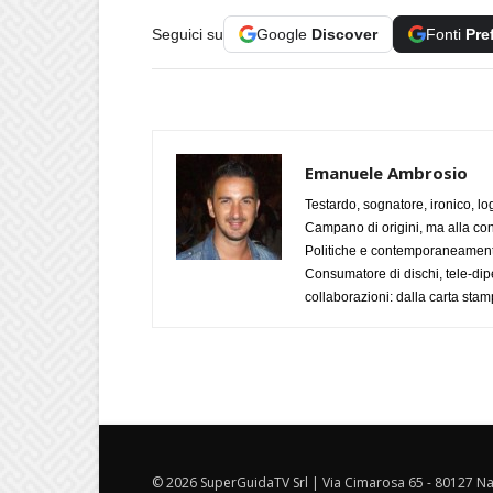
Seguici su
Google
Discover
Fonti
Pre
Emanuele Ambrosio
Testardo, sognatore, ironico, l
Campano di origini, ma alla con
Politiche e contemporaneamente 
Consumatore di dischi, tele-dip
collaborazioni: dalla carta stam
© 2026 SuperGuidaTV Srl | Via Cimarosa 65 - 80127 Nap