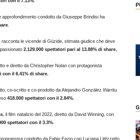
tori con il 7.13%
.
P
à e approfondimento condotto da Giuseppe Brindisi ha
hare
.
e racconta le vicende di Güzide, stimata giudice che deve
 appassionato
2.129.000
spettatori pari al 13.88% di share.
ritto e diretto da Christopher Nolan con protagonista
i con il 6.41% di share.
retto, co-scritto e co-prodotto da Alejandro González Iñárritu
peso
418.000
spettatori con il 2.84%.
G
as
, il film natalizio del 2022, diretto da David Winning, con
000
spettatori con il 3.3
%.
l programma condotto da Fabio Fazio con Luciana Littizzetto