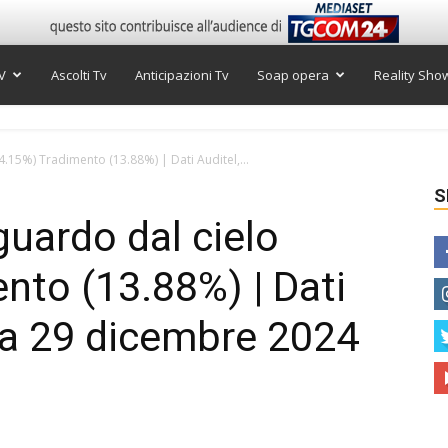
V
Ascolti Tv
Anticipazioni Tv
Soap opera
Reality Sho
14.15%) Tradimento (13.88%) | Dati Auditel,...
S
guardo dal cielo
nto (13.88%) | Dati
ca 29 dicembre 2024