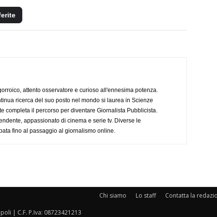
ferite
ogorroico, attento osservatore e curioso all'ennesima potenza.
tinua ricerca del suo posto nel mondo si laurea in Scienze
completa il percorso per diventare Giornalista Pubblicista.
endente, appassionato di cinema e serie tv. Diverse le
pata fino al passaggio al giornalismo online.
Chi siamo
Lo staff
Contatta la redazi
oli | C.F. P.Iva: 08723421213