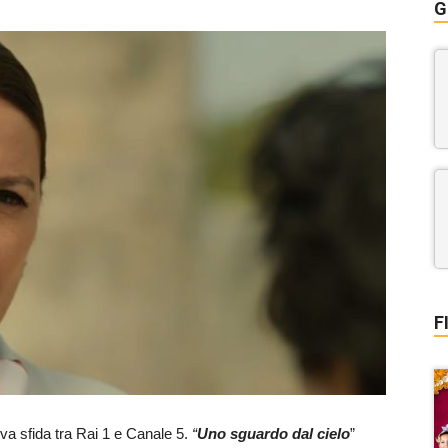
G
F
va sfida tra Rai 1 e Canale 5.
“
Uno sguardo dal cielo
”