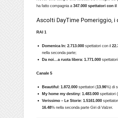
ha fatto compagnia a
347.000
spettatori con il
Ascolti DayTime Pomeriggio, i 
RAI 1
Domenica In:
2.713.000
spettatori con il
22.
nella seconda parte;
Da noi…a ruota libera
:
1.771.000
spettatori
Canale 5
Beautiful
:
1.872.000
spettatori (
13.96
%)
di 
My home my destiny
:
1.483.000
spettatori (
Verissimo – Le Storie
:
1.5161.000
spettatori
16.48
% nella seconda parte Giri di Valzer.