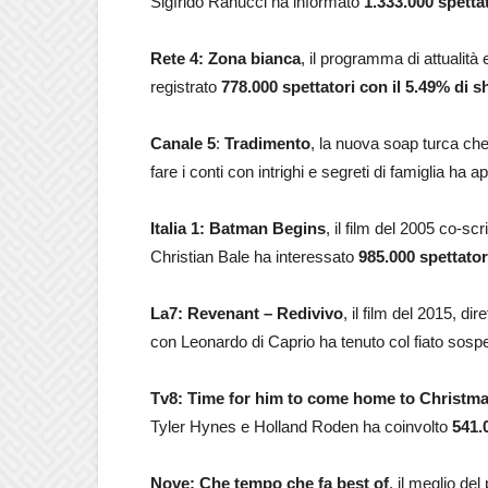
Sigfrido Ranucci ha informato
1.333.000
spetta
Rete 4: Zona bianca
, il programma di attualit
registrato
778.000
spettatori con il 5.49% di s
Canale 5
:
Tradimento
, la nuova soap turca ch
fare i conti con intrighi e segreti di famiglia ha
Italia 1: Batman Begins
, il film del 2005 co-sc
Christian Bale ha interessato
985.000
spettator
La7: Revenant – Redivivo
, il film del 2015, di
con Leonardo di Caprio ha tenuto col fiato sos
Tv8: Time for him to come home to Christm
Tyler Hynes e Holland Roden ha coinvolto
541.
Nove: Che tempo che fa best of
, il meglio de