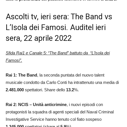
Ascolti tv, ieri sera: The Band vs
L’Isola dei Famosi. Auditel ieri
sera, 22 aprile 2022
Sfida Rai1 e Canale 5: “The Band” battuto da “L’Isola dei
Famosi”.
Rai 1: The Band
, la seconda puntata del nuovo talent
musicale condotto da Carlo Conti ha intrattenuto una media di
2.481.000
spettatori. Share dello
13.2
%.
Rai 2: NCIS – Unità anticrimine
, i nuovi episodi con
protagonisti la squadra di agenti speciali del Naval Criminal
Investigative Service hanno tenuto col fiato sospeso
1.345.000
spettatori (share al
5.9
%).