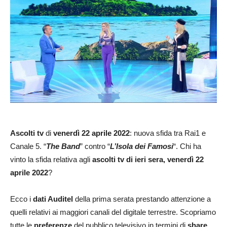
Ascolti tv
di
venerdì 22 aprile 2022
: nuova sfida tra Rai1 e
Canale 5. “
The Band
” contro “
L’Isola dei Famosi
“. Chi ha
vinto la sfida relativa agli
ascolti tv di ieri sera, venerdì 22
aprile 2022
?
Ecco i
dati Auditel
della prima serata prestando attenzione a
quelli relativi ai maggiori canali del digitale terrestre. Scopriamo
tutte le
preferenze
del pubblico televisivo in termini di
share
.