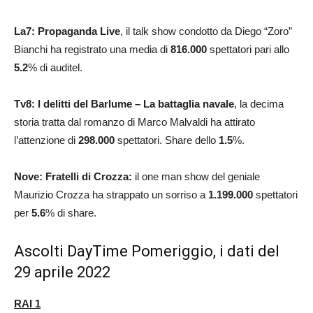
La7: Propaganda Live
,
il talk show condotto da Diego “Zoro”
Bianchi ha registrato una media di
816.000
spettatori pari allo
5.2
% di auditel.
Tv8: I delitti del Barlume – La battaglia navale
, la decima
storia tratta dal romanzo di Marco Malvaldi ha attirato
l’attenzione di
298.000
spettatori. Share dello
1.5
%.
Nove: Fratelli di Crozza:
il one man show del geniale
Maurizio Crozza ha strappato un sorriso a
1.199.000
spettatori
per
5.6
% di share.
Ascolti DayTime Pomeriggio, i dati del
29 aprile 2022
RAI 1