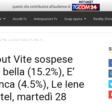
V
Ascolti Tv
Anticipazioni Tv
Soap opera
Reality Sho
7%), La vita è bella (15.2%), E’...
S
out Vite sospese
 bella (15.2%), E’
ca (4.5%), Le Iene
itel, martedì 28