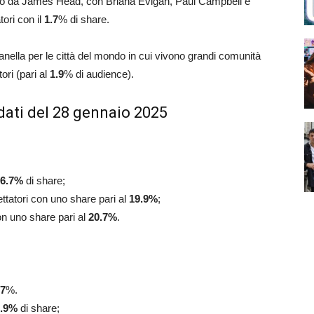
iretto da James Head, con Briana Evigan, Paul Campbell e
tori con il
1.7
% di share.
Panella per le città del mondo in cui vivono grandi comunità
ori (pari al
1.9
% di audience).
dati del 28 gennaio 2025
6.7
%
di share;
ttatori con uno share pari al
19.9
%
;
on uno share pari al
20.7
%
.
.7
%.
.9
%
di share;