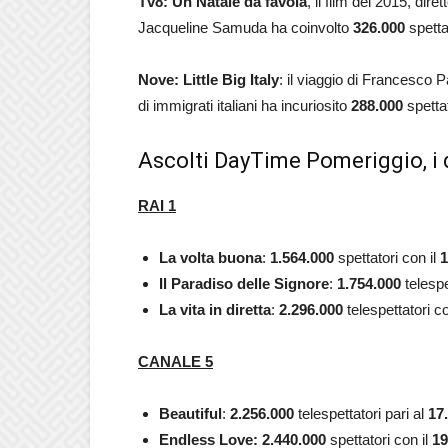
Tv8: Un Natale da favola
, il film del 2015, d
Jacqueline Samuda ha coinvolto
326.000
spetta
Nove:
Little Big Italy
: il viaggio di Francesco 
di immigrati italiani ha incuriosito
288.000
spettat
Ascolti DayTime Pomeriggio, i 
RAI 1
La volta buona
:
1.564.000
spettatori con il
1
Il Paradiso delle Signore
:
1.754.000
telespe
La vita in diretta
:
2.296.000
telespettatori c
CANALE 5
Beautiful
:
2.256.000
telespettatori pari al
17
Endless Love: 2.440.000
spettatori con il
19