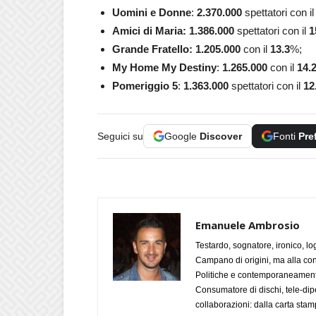
Uomini e Donne
:
2.370.000
spettatori con i
Amici di Maria: 1.386.000
spettatori con il
1
Grande Fratello
: 1.205.000
con il
13.3
%;
My Home My Destiny
:
1.265.000
con il
14.
Pomeriggio 5
:
1.363.000
spettatori con il
12
Seguici su
Google
Discover
Fonti
Pre
Emanuele Ambrosio
Testardo, sognatore, ironico, l
Campano di origini, ma alla con
Politiche e contemporaneamente 
Consumatore di dischi, tele-dip
collaborazioni: dalla carta stam