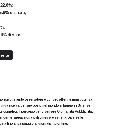
l
22.8
%
;
5.8
%
di share;
2
%;
.4
%
di share.
ferite
ogorroico, attento osservatore e curioso all'ennesima potenza.
tinua ricerca del suo posto nel mondo si laurea in Scienze
completa il percorso per diventare Giornalista Pubblicista.
endente, appassionato di cinema e serie tv. Diverse le
pata fino al passaggio al giornalismo online.