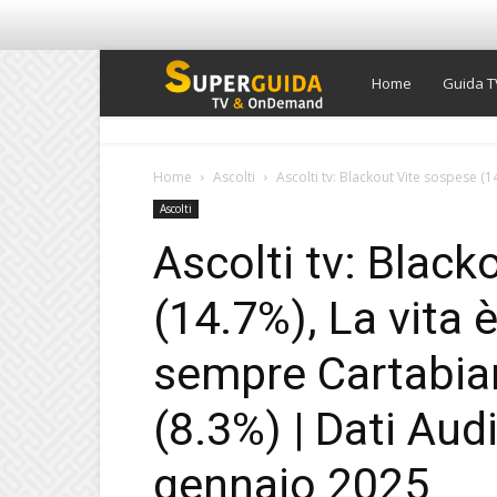
Super
Home
Guida T
Guida
Home
Ascolti
Ascolti tv: Blackout Vite sospese (14.
Ascolti
TV
Ascolti tv: Black
(14.7%), La vita è
sempre Cartabian
(8.3%) | Dati Aud
gennaio 2025