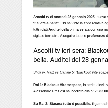
Ascolti tv
di
martedì 28 gennaio 2025
: nuova 
“
La vita è bella
“. Chi ha vinto la sfida relativa ag
tutti i
dati Auditel
della prima serata con una mag
digitale terrestre. A seguire tutte le
preferenze
d
Ascolti tv ieri sera: Black
bella. Auditel del 28 genn
Sfida tv, Rai1 vs Canale 5: “Blackout Vite sospes
Rai 1: Blackout Vite sospese
, la serie televi
Alessandro Preziosi ha incollato alla tv
2.582.0
Su Rai 2: Stasera tutto è possibile
, il game s