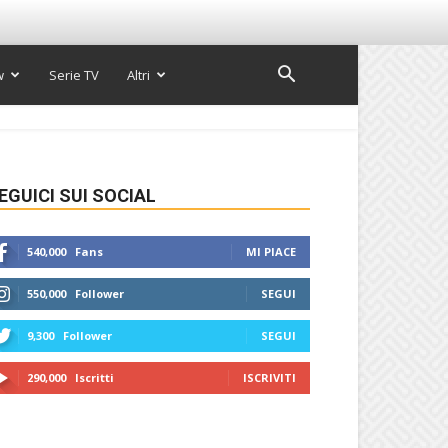
w
Serie TV
Altri
EGUICI SUI SOCIAL
540,000
Fans
MI PIACE
550,000
Follower
SEGUI
9,300
Follower
SEGUI
290,000
Iscritti
ISCRIVITI