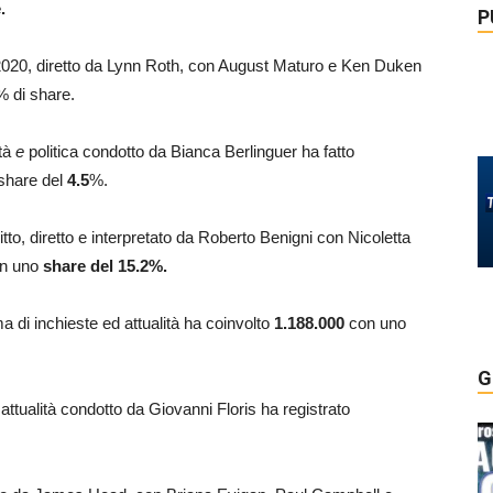
.
P
l 2020, diretto da Lynn Roth, con August Maturo e Ken Duken
% di share.
ità
e
politica condotto da Bianca Berlinguer ha fatto
 share del
4.5
%.
ritto, diretto e interpretato da Roberto Benigni con Nicoletta
n uno
share del 15.2%.
 di inchieste ed attualità ha coinvolto
1.188.000
con uno
G
attualità condotto da Giovanni Floris ha registrato