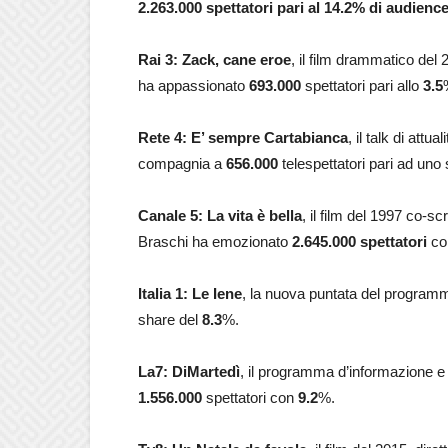
2.263.000 spettatori pari al 14.2% di audience
Rai 3: Zack, cane eroe
, il film drammatico de
ha appassionato
693.000
spettatori pari allo
3.5
Rete 4: E’ sempre Cartabianca
, il talk di attual
compagnia a
656.000
telespettatori pari ad uno
Canale 5: La vita è bella
, il film del 1997 co-sc
Braschi ha emozionato
2.645.000 spettatori
co
Italia 1: Le Iene
, la nuova puntata del programma
share del
8.3
%.
La7:
DiMartedì
, il programma d’informazione e 
1.556.000
spettatori con
9.2
%.