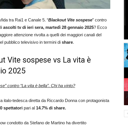
sfida tra Rai1 e Canale 5. “
Blackout Vite sospese
” contro
li
ascolti tv di ieri sera, martedì 28 gennaio 2025
? Ecco
giore attenzione rivolta a quelli dei maggiori canali del
el pubblico televisivo in termini di
share
.
out Vite sospese vs La vita è
aio 2025
e” contro “La vita è bella”. Chi ha vinto?
siva italo-tedesca diretta da Riccardo Donna con protagonista
00
spettatori
pari al
14.7
% di share.
how condotto da Stefano de Martino ha divertito