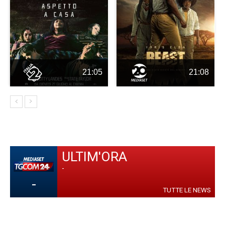
21:05
21:08
ULTIM'ORA
-
-
TUTTE LE NEWS