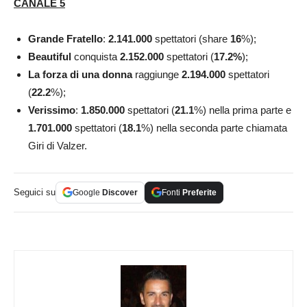
CANALE 5
Grande Fratello
:
2.141.000
spettatori (share
16
%);
Beautiful
conquista
2.152.000
spettatori (
17.2
%
);
La forza di una donna
raggiunge
2.194.000
spettatori
(
22.2
%);
Verissimo
:
1.850.000
spettatori (
21.1
%) nella prima parte e
1.701.000
spettatori (
18.1
%) nella seconda parte chiamata
Giri di Valzer.
Seguici su
Google
Discover
Fonti
Preferite