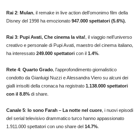
Rai 2
:
Mulan
, il remake in live action dell’omonimo film della
Disney del 1998 ha emozionato
947.000 spettatori (5.6%).
Rai 3
:
Pupi Avati, Che cinema la vita!
, il viaggio nell’universo
creativo e personale di Pupi Avati, maestro del cinema italiano,
ha interessato
249.000
spettatori
con il
1.4
%
.
Rete 4
:
Quarto Grado
, l’approfondimento giornalistico
condotto da Gianluigi Nuzzi e Alessandra Viero su alcuni dei
gialli irrisolti della cronaca ha registrato
1.138.000
spettatori
con il 8.8
%
di share.
Canale 5
:
Io sono Farah – La notte nel cuore
, i nuovi episodi
del serial televisivo drammatico turco hanno appassionato
1.911.000
spettatori con uno share del
14.7
%
.