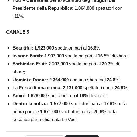
TG1 – Cerimonia per lo scambio degli auguri del
Presidente della Repubblica
:
1.064.000
spettatori con
l’
11
%.
CANALE 5
Beautiful
:
1.923.000
spettatori pari al
16.6
%
Io sono Farah
:
1.907.000
spettatori pari al
16.5
%
di share;
Forbidden Fruit
:
2.207.000
spettatori pari al
20.2
%
di
share;
Uomini e Donne
:
2.364.000
con uno share del
24.6
%;
La Forza di una donna
:
2.131.000
spettatori con il
24.9
%
;
Amici
:
1.628.000
spettatori con il
19%
di share;
Dentro la notizia
:
1.577.000
spettatori pari al
17.9
% nella
prima parte e
1.971.000
spettatori pari al
20.6
% nella
seconda parte chiamata Le Voci.