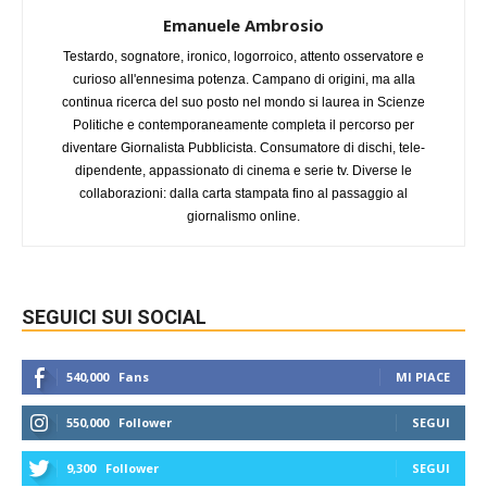
Emanuele Ambrosio
Testardo, sognatore, ironico, logorroico, attento osservatore e
curioso all'ennesima potenza. Campano di origini, ma alla
continua ricerca del suo posto nel mondo si laurea in Scienze
Politiche e contemporaneamente completa il percorso per
diventare Giornalista Pubblicista. Consumatore di dischi, tele-
dipendente, appassionato di cinema e serie tv. Diverse le
collaborazioni: dalla carta stampata fino al passaggio al
giornalismo online.
SEGUICI SUI SOCIAL
540,000
Fans
MI PIACE
550,000
Follower
SEGUI
9,300
Follower
SEGUI