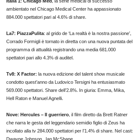
Italia 1: Chicago Med
, la serie medical di successo
ambientato nel Chicago Medical Center ha appassionato
884.000 spettatori pari al 4.6% di share.
La7: PiazzaPulita
: al grido de ‘La realtà è la nostra passione’,
Corrado Formigli è tornato in diretta con una nuova puntata del
programma di attualità registrando una media 681.000
spettatori pari allo 4.3% di auditel.
Tv8: X Factor:
la nuova edizione del talent show musicale
condotto quest’anno da Ludovico Tersigni ha entusiasmato
569.000 spettatori. Share dell’2.8%. In giuria: Emma, Mika,
Hell Raton e Manuel Agnelli.
Nove: Hercules – Il guerriero
, il film diretto da Brett Ratner
che narra le gesta del leggendario semidio figlio di Zeus ha
incollato alla tv 284.000 spettatori per l’1.4% di share. Nel cast:
Dwayne Johnson , Ian McShane.