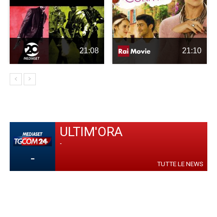
21:08
21:10
ULTIM'ORA
-
-
TUTTE LE NEWS