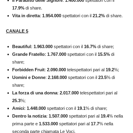
Il Paradiso delle Signore
:
1.400.000
spettatori con il
17.9
%
di share.
Vita in diretta
:
1.954.000
spettatori con il
21.2
%
di share.
CANALE 5
Beautiful: 1.963.000
spettatori con il
16.7
%
di share;
Grande Fratello: 1.767.000
spettatori con il
15.5
%
di
share;
Forbidden Fruit
:
2.090.000
telespettatori pari al
19.2
%;
Uomini e
Donne
:
2.168.000
spettatori con il
23.5
% di
share;
La forza di una donna
:
2.017.000
telespettatori pari al
25.3
%;
Amici: 1.448.000
spettatori con il
19.1
% di share;
Dentro la notizia
:
1.507.000
spettatori pari al
19.4
% nella
prima parte e
1.533.000
spettatori pari al
17.7
% nella
seconda parte chiamata Le Voci.