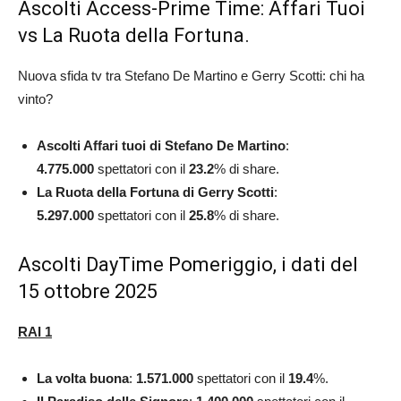
Ascolti Access-Prime Time: Affari Tuoi
vs La Ruota della Fortuna.
Nuova sfida tv tra Stefano De Martino e Gerry Scotti: chi ha
vinto?
Ascolti Affari tuoi di Stefano De Martino
:
4.775.000
spettatori con il
23.2
% di share.
La Ruota della Fortuna di Gerry Scotti
:
5.297.000
spettatori con il
25.8
% di share.
Ascolti DayTime Pomeriggio, i dati del
15 ottobre 2025
RAI 1
La volta buona
:
1.571.000
spettatori con il
19.4
%.