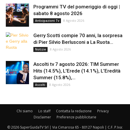
Programmi TV del pomeriggio di oggi |
sabato 8 agosto 2026
8 Agosto 2026
Anticipazioni Tv
Gerry Scotti compie 70 anni, la sorpresa
di Pier Silvio Berlusconi a La Ruota...
8 Agosto 2026
Notizie
Ascolti tv 7 agosto 2026: TIM Summer
Hits (14.5%), L’Erede (14.1%), L’Eredità
Summer (15.8%),...
8 Agosto 2026
Ascolti
Chi siamo
Lo staff
Contatta la redazione
Privacy
Disclaimer
Preferenze pubblicitarie
© 2026 SuperGuidaTV Srl | Via Cimarosa 65 - 80127 Napoli | C.F. P.Iva: