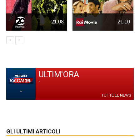
21:08
21:10
ULTIM'ORA
-
-
TUTTE LE NEWS
GLI ULTIMI ARTICOLI