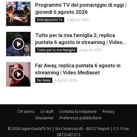
Programmi TV del pomeriggio di oggi |
giovedì 6 agosto 2026
6 Agosto 2026
Anticipazioni Tv
Tutto per la mia famiglia 2, replica
puntata 6 agosto in streaming | Video...
6 Agosto 2026
Tutto per la mia famiglia
Far Away, replica puntata 6 agosto in
streaming | Video Mediaset
6 Agosto 2026
Far Away
Chi siamo
Lo staff
Contatta la redazione
Privacy
Disclaimer
Preferenze pubblicitarie
© 2026 SuperGuidaTV Srl | Via Cimarosa 65 - 80127 Napoli | C.F. P.Iva:
08723421213