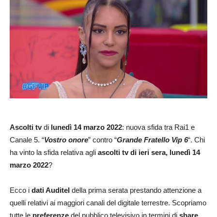
Ascolti tv
di
lunedì 14 marzo 2022
: nuova sfida tra Rai1 e
Canale 5. “
Vostro onore
” contro “
Grande Fratello Vip 6
“. Chi
ha vinto la sfida relativa agli
ascolti tv di ieri sera, lunedì 14
marzo 2022
?
Ecco i
dati Auditel
della prima serata prestando attenzione a
quelli relativi ai maggiori canali del digitale terrestre. Scopriamo
tutte le
preferenze
del pubblico televisivo in termini di
share
.