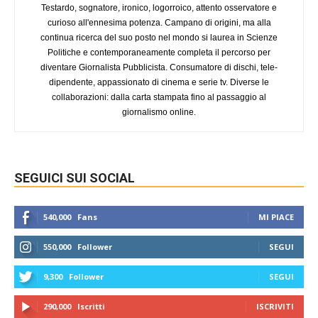
Testardo, sognatore, ironico, logorroico, attento osservatore e
curioso all'ennesima potenza. Campano di origini, ma alla
continua ricerca del suo posto nel mondo si laurea in Scienze
Politiche e contemporaneamente completa il percorso per
diventare Giornalista Pubblicista. Consumatore di dischi, tele-
dipendente, appassionato di cinema e serie tv. Diverse le
collaborazioni: dalla carta stampata fino al passaggio al
giornalismo online.
SEGUICI SUI SOCIAL
540,000
Fans
MI PIACE
550,000
Follower
SEGUI
9,300
Follower
SEGUI
290,000
Iscritti
ISCRIVITI