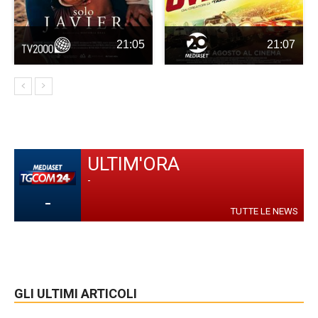
21:05
21:07
ULTIM'ORA
-
-
TUTTE LE NEWS
GLI ULTIMI ARTICOLI