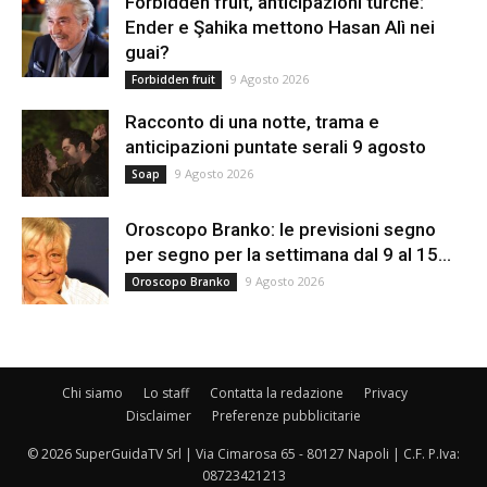
Forbidden fruit, anticipazioni turche:
Ender e Şahika mettono Hasan Alì nei
guai?
9 Agosto 2026
Forbidden fruit
Racconto di una notte, trama e
anticipazioni puntate serali 9 agosto
9 Agosto 2026
Soap
Oroscopo Branko: le previsioni segno
per segno per la settimana dal 9 al 15...
9 Agosto 2026
Oroscopo Branko
Chi siamo
Lo staff
Contatta la redazione
Privacy
Disclaimer
Preferenze pubblicitarie
© 2026 SuperGuidaTV Srl | Via Cimarosa 65 - 80127 Napoli | C.F. P.Iva:
08723421213