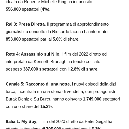
ideata da Robert e Michelle King ha incuriosito
556.000
spettatori (
4
%
).
Rai 3:
Presa Diretta
, il programma di approfondimento
giornalistico condotto da Riccardo Iacona ha informato
853.000
spettatori pari al
5.6
% di share.
Rete 4: Assassinio sul Nilo
, il film del 2022 diretto ed
interpretato da Kenneth Branagh ha tenuto col fiato
sospeso
387.000
spettatori
con il
2.8
% di share
.
Canale 5
:
Racconto di una notte
, i nuovi episodi della dizi
turca, incentrata su una storia di vendetta, con protagonisti
Burak Deniz e Su Burcu hanno coinvolto
1.749.000
spettatori
con uno share del
15.2
%.
Italia 1:
My Spy
, il film del 2020 diretto da Peter Segal ha
attirato l’attenzione di
795.000
spettatori con il
5.3%
.