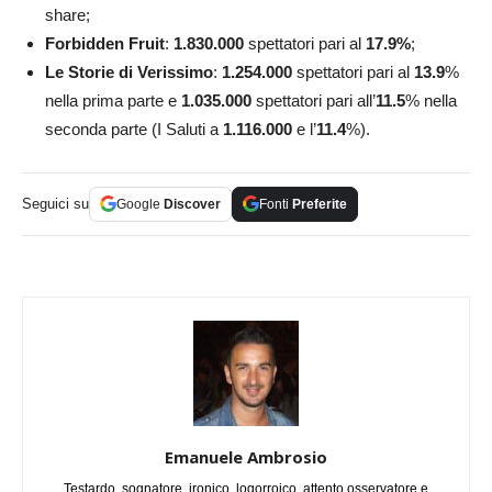
share;
Forbidden Fruit
:
1.830.000
spettatori pari al
17.9
%
;
Le Storie di Verissimo
:
1.254.000
spettatori pari al
13.9
%
nella prima parte e
1.035.000
spettatori pari all’
11.5
% nella
seconda parte (I Saluti a
1.116.000
e l’
11.4
%).
Seguici su
Google
Discover
Fonti
Preferite
Emanuele Ambrosio
Testardo, sognatore, ironico, logorroico, attento osservatore e