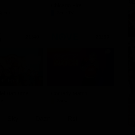
GL
Chicago Fire
Opera
Serie TV
21:40
21:30
1 - Ep. 1
i del BarLume
Comedy Match
TV
Show
Sky
Dazn
Rsi