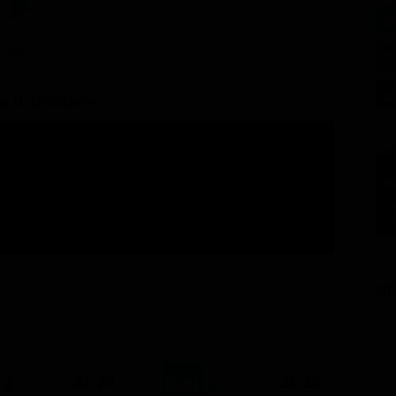
9.99€
za di uccidere
GU
21:20
21:15