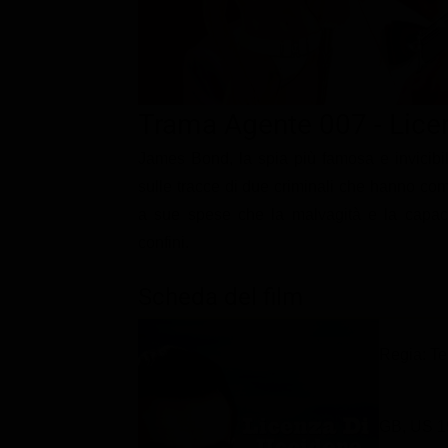
Classifiche
Migliori film
Migliori Serie TV
Trama Agente 007 - Lice
James Bond, la spia più famosa e invicibil
sulle tracce di due criminali che hanno comp
a sue spese che la malvagità e la capaci
confini.
Scheda del film
Regia: T
GB, US 1