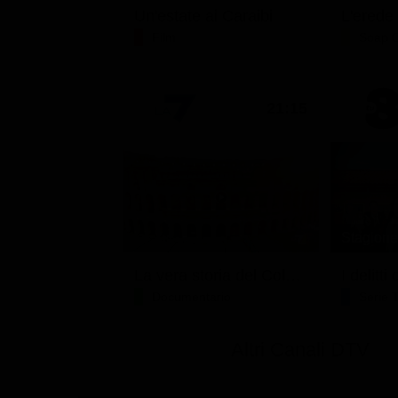
Un'estate ai Caraibi
L'erede
Film
Soap 
21:15
Stagione 
La vera storia del Colosseo: ascesa e caduta
I delitt
Documentario
Serie 
Altri Canali DTV