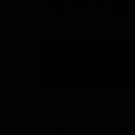
ACQUISTA
6.99€
8.99€
11.99€
9.99€
Trailer del film Agente 007 - Licen
STASERA IN TV
21:30