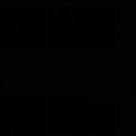
7 - Ep. 2
PU
ore Coliandro
Itaca - Il ritorno
TV
Film
SC
21:21
21:25
Prima TV
FI
Stagione 14 - Ep. 10