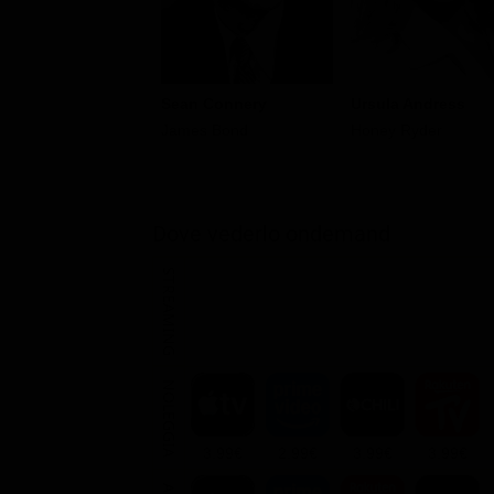
Sean Connery
Ursula Andress
James Bond
Honey Ryder
Dove vederlo ondemand
STREAMING
NOLEGGIA
3.99€
2.99€
3.99€
3.99€