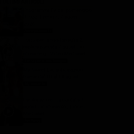
I ULTIMI ARTICOLI
Programmi TV del pomeriggio
di oggi | venerdì 7 agosto
2026
Anticipazioni Tv
7 Agosto 2026
Tutto per la mia famiglia 2,
replica puntata 7 agosto in
streaming | Video Mediaset
Tutto per la mia famiglia
7 Agosto 2026
My Sweet Lie, anticipazioni
trame dal 10 al 14 agosto
My sweet lie
7 Agosto 2026
Far Away, replica puntata 7
agosto in streaming | Video
Mediaset
Far Away
7 Agosto 2026