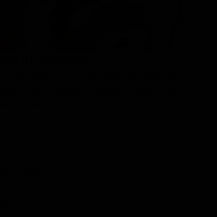
nza di uccidere
e, è alle prese con un caso assai particolare: egli è
iuto un atroce assassinio. In realtà l'agente scoprirà
tà di manipolazione dei due presunti killer non ha
erence Young
962