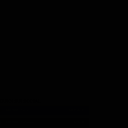
Anthony Dawson
Zena Marshall
Lee
Professor R. J. Dent
Miss Taro
GUICI SUI SOCIAL
540,000
Fans
MI PIACE
550,000
Follower
SEGUI