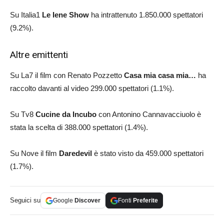
Su Italia1
Le Iene Show
ha intrattenuto 1.850.000 spettatori
(9.2%).
Altre emittenti
Su La7 il film con Renato Pozzetto
Casa mia casa mia…
ha
raccolto davanti al video 299.000 spettatori (1.1%).
Su Tv8
Cucine da Incubo
con Antonino Cannavacciuolo è
stata la scelta di 388.000 spettatori (1.4%).
Su Nove il film
Daredevil
è stato visto da 459.000 spettatori
(1.7%).
Seguici su
Google
Discover
Fonti
Preferite