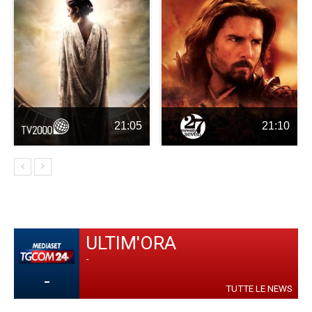
21:05
21:10
ULTIM'ORA
-
-
TUTTE LE NEWS