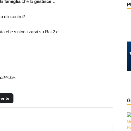
la
famiglia
che lo
gestisce
…
P
o d’incontro?
esta che sintonizzarvi su Rai 2 e…
odifiche.
ferite
G