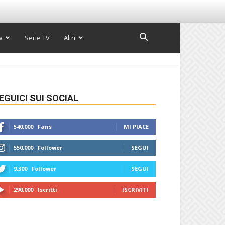
w
Serie TV
Altri
EGUICI SUI SOCIAL
540,000
Fans
MI PIACE
550,000
Follower
SEGUI
9,300
Follower
SEGUI
290,000
Iscritti
ISCRIVITI