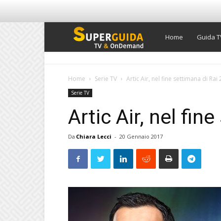
Super
Home
Guida T
Guida
Home
Serie TV
Artic Air, nel fine settimana di Rai 
Serie TV
TV
Artic Air, nel fin
Da
Chiara Lecci
-
20 Gennaio 2017