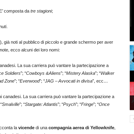
 E’ composta da
tre stagioni
;
nuti
.
ci), già noti al pubblico di piccolo e grande schermo per aver
 note, ecco alcuni dei loro nomi:
i canadesi. La sua carriera può vantare la partecipazione a
ce Soldiers
”; “
Cowboys &Aliens
”; “
Mistery Alaska
”; “
Walker
ad Zone
”; “
Everwood
”; “
JAG – Avvocati in divisa
”, ecc…
gini canadesi. La sua carriera può vantare la partecipazione a
 “
Smalville
”; “
Stargate: Atlantis
”; “
Psych
”; “
Fringe
”; “
Once
acconta la
vicende
di una
compagnia aerea di Yellowknife
,