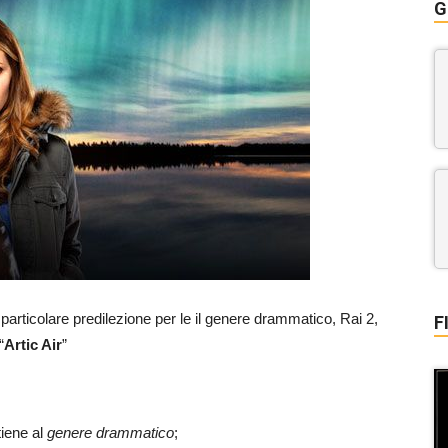
G
 particolare predilezione per le il genere drammatico, Rai 2,
F
“
Artic Air
”
tiene al
genere drammatico
;