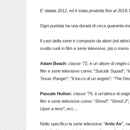
E’
datata 2012
, ed è stata
prodotta fino al 2014
;
Ogni
puntata
ha una
durata
di circa
quaranta mi
Il cast della serie è composto da attori (ed attri
svolto ruoli in film e serie televisive, più o meno
Adam Beach
: classe ‘72, è un attore di origin
film e serie televisive come: “
Suicide Squad
”; “
I
Texas Ranger
”; “
Il tocco di un angelo
”; “
The De
Pascale Hutton
: classe ‘79, è un’attrice di ori
film e serie televisive come: “
Shred
”; “
Shred 2
”;
Upon a time
”; ecc…
Nello specifico la serie televisiva: “
Artic Air
”, r