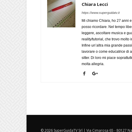
Chiara Lecci
https://www.superguidatv.it
Mi chiamo Chiara, ho 27 anni e 
posso ricordare. Nel tempo liber
leggere, ascoltare musica e gua
reality/tutorial, che trovo mol
Infine un’altra mia grande pass
lavorare o come educatrice di a
sitter. Di loro mi piace soprattut
molta allegria.
© 2026 SuperGuidaTV Srl | Via Cimarosa 65 - 80127 Nap