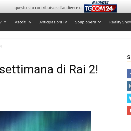
V
Ascolti Tv
Anticipazioni Tv
Soap opera
Reality Sho
2!
S
e settimana di Rai 2!