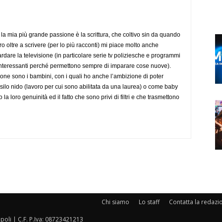
la mia più grande passione è la scrittura, che coltivo sin da quando
o oltre a scrivere (per lo più racconti) mi piace molto anche
rdare la televisione (in particolare serie tv poliziesche e programmi
to interessanti perché permettono sempre di imparare cose nuove).
ione sono i bambini, con i quali ho anche l’ambizione di poter
silo nido (lavoro per cui sono abilitata da una laurea) o come baby
to la loro genuinità ed il fatto che sono privi di filtri e che trasmettono
Chi siamo
Lo staff
Contatta la redazi
oli | C.F. P.Iva: 08723421213