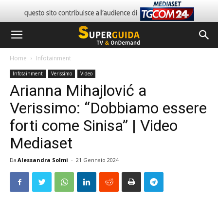
Home
Infotainment
Infotainment
Verissimo
Video
Arianna Mihajlović a
Verissimo: “Dobbiamo essere
forti come Sinisa” | Video
Mediaset
Da
Alessandra Solmi
-
21 Gennaio 2024