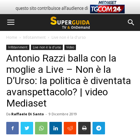
Home
Infotainment
Live non è la d'urso
Infotainment
Live non è la d'urso
Video
Antonio Razzi balla con la
moglie a Live – Non è la
D’Urso: la politica è diventata
avanspettacolo? | video
Mediaset
Da
Raffaele Di Santo
-
9 Dicembre 2019