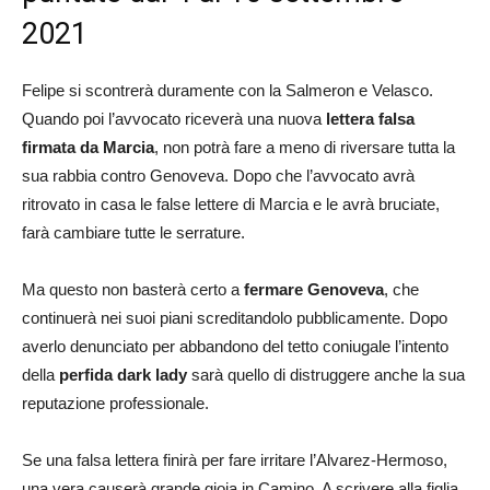
2021
Felipe si scontrerà duramente con la Salmeron e Velasco.
Quando poi l’avvocato riceverà una nuova
lettera falsa
firmata da Marcia
, non potrà fare a meno di riversare tutta la
sua rabbia contro Genoveva. Dopo che l’avvocato avrà
ritrovato in casa le false lettere di Marcia e le avrà bruciate,
farà cambiare tutte le serrature.
Ma questo non basterà certo a
fermare Genoveva
, che
continuerà nei suoi piani screditandolo pubblicamente. Dopo
averlo denunciato per abbandono del tetto coniugale l’intento
della
perfida dark lady
sarà quello di distruggere anche la sua
reputazione professionale.
Se una falsa lettera finirà per fare irritare l’Alvarez-Hermoso,
una vera causerà grande gioia in Camino. A scrivere alla figlia