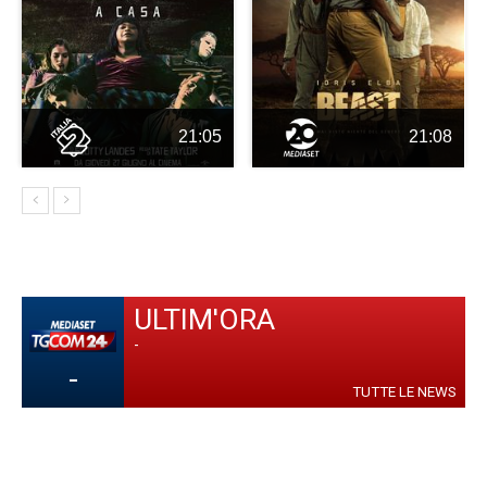
21:05
21:08
ULTIM'ORA
-
-
TUTTE LE NEWS