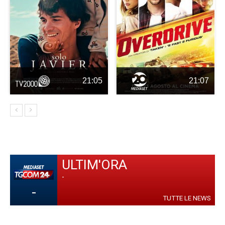
21:05
21:07
ULTIM'ORA
-
-
TUTTE LE NEWS