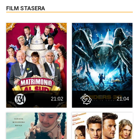
FILM STASERA
21:02
21:04