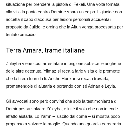
situazione per prendere la pistola di Fekeli. Una volta tornata
alla villa la punta contro Demir e spara un colpo. Il giudice non
accetta il capo d’accusa per lesioni personali accidentali
proposto da Julide, e ordina che la Altun venga processata per
tentato omicidio.
Terra Amara, trame italiane
Züleyha viene così arrestata e in prigione subisce le angherie
delle altre detenute. Yilmaz si reca a farle visita e le promette
che la tirerà fuori da lì. Anche Hunkar si reca a trovarla,
promettendole di aiutarla e portando con sé Adnan e Leyla.
Gli avvocati sono però convinti che solo la testimonianza di
Demir possa salvare Züleyha, e lui è il solo che non intende
affatto aiutarla. Lo Yamn – uscito dal coma – si mostra poco
propenso a salvare la moglie. Quando una guardia carceraria