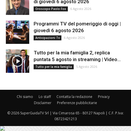
di giovedì 6 agosto 2026
6 Agosto 2026
Oroscopo Paolo Fox
Programmi TV del pomeriggio di oggi |
giovedì 6 agosto 2026
6 Agosto 2026
Anticipazioni Tv
Tutto per la mia famiglia 2, replica
puntata 5 agosto in streaming | Video...
5 Agosto 2026
Tutto per la mia famiglia
Chi siamo
Lo staff
Contatta la redazione
Privacy
Disclaimer
Preferenze pubblicitarie
© 2026 SuperGuidaTV Srl | Via Cimarosa 65 - 80127 Napoli | C.F. P.Iva:
08723421213