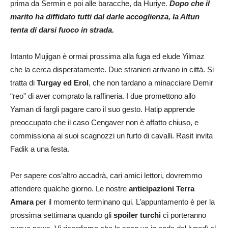
prima da Sermin e poi alle baracche, da Huriye.
Dopo che il
marito ha diffidato tutti dal darle accoglienza, la Altun
tenta di darsi fuoco in strada.
Intanto Mujigan è ormai prossima alla fuga ed elude Yilmaz
che la cerca disperatamente. Due stranieri arrivano in città. Si
tratta di
Turgay ed Erol
, che non tardano a minacciare Demir
“reo” di aver comprato la raffineria. I due promettono allo
Yaman di fargli pagare caro il suo gesto. Hatip apprende
preoccupato che il caso Cengaver non è affatto chiuso, e
commissiona ai suoi scagnozzi un furto di cavalli. Rasit invita
Fadik a una festa.
Per sapere cos’altro accadrà, cari amici lettori, dovremmo
attendere qualche giorno. Le nostre
anticipazioni
Terra
Amara
per il momento terminano qui. L’appuntamento è per la
prossima settimana quando gli
spoiler turchi
ci porteranno