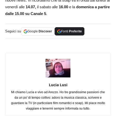
nuove news. Vi ricordiamo che la soap va in onda dal lunedì al
venerdì alle
14.07,
il sabato alle
16.00
e la
domenica a partire
dalle 15.00 su Canale 5
.
Seguici su
Google
Discover
Fonti
Preferite
Lucia Lusi
Mi chiamo Lucia e vivo ad Arezzo. Ho tre grandissime passioni che
da un po' di tempo coltivo: adoro la musica classica, scrivere e
guardare la TV (in particolare film romantici e soap). Mi piace molto
viaggiare e tenermi sempre informata su tutto.