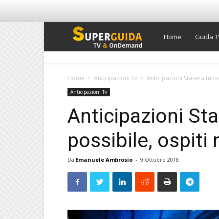
Super
Home
Guida T
Guida
Home
Anticipazioni Tv
Anticipazioni Stasera tutto
Anticipazioni Tv
TV
Anticipazioni Sta
possibile, ospiti
Da
Emanuele Ambrosio
-
9 Ottobre 2018