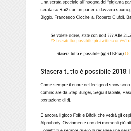
Una serata speciale all’insegna del “pigiama pa
serata su Rai2 con un parterre davvero spumeggia
Biggio, Francesco Cicchella, Roberto Ciufoli, Ba
Se volete ridere, state con noi! ??? Alle 21
#Staseratuttoepossibile
pic.twitter.com/
— Stasera tutto è possibile (@STEPrai)
Oct
Stasera tutto è possibile 2018: l
Come sempre il cuore del feel good show sono i 
cominciare da Step Burger, Segui il labiale, P
postazione di dj.
E ancora il gioco Folk e Bifolk che vedrà gli ospit
Alphabody. Ovviamente uno dei momenti più attesi
L’obiettivo è sempre quello di regalare una serata 