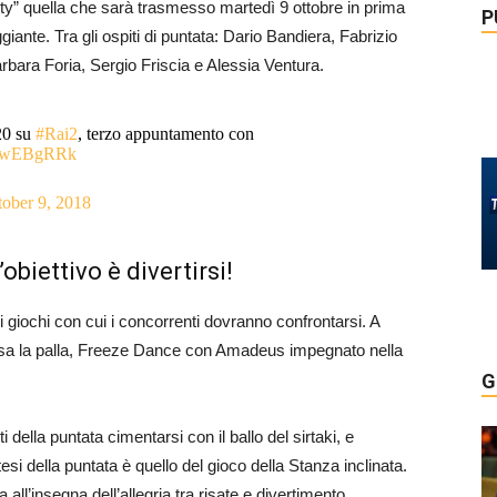
rty” quella che sarà trasmesso martedì 9 ottobre in prima
P
nte. Tra gli ospiti di puntata: Dario Bandiera, Fabrizio
rbara Foria, Sergio Friscia e Alessia Ventura.
.20 su
#Rai2
, terzo appuntamento con
wTowEBgRRk
ober 9, 2018
’obiettivo è divertirsi!
giochi con cui i concorrenti dovranno confrontarsi. A
assa la palla, Freeze Dance con Amadeus impegnato nella
G
i della puntata cimentarsi con il ballo del sirtaki, e
 della puntata è quello del gioco della Stanza inclinata.
all’insegna dell’allegria tra risate e divertimento.