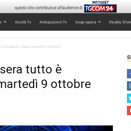
V
Ascolti Tv
Anticipazioni Tv
Soap opera
Reality Sho
 è possibile, ospiti martedì 9 ottobre
S
sera tutto è
 martedì 9 ottobre