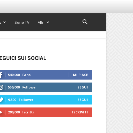
w
Serie TV
Altri
EGUICI SUI SOCIAL
540,000
Fans
MI PIACE
550,000
Follower
SEGUI
9,300
Follower
SEGUI
290,000
Iscritti
ISCRIVITI