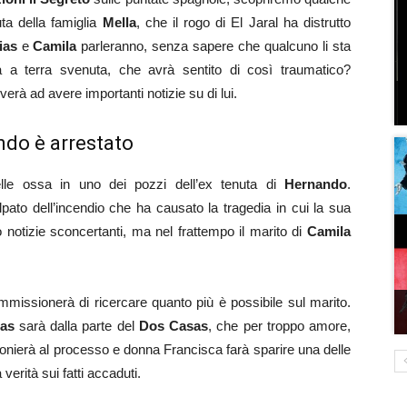
ta della famiglia
Mella
, che il rogo di El Jaral ha distrutto
ias
e
Camila
parleranno, senza sapere che qualcuno li sta
 a terra svenuta, che avrà sentito di così traumatico?
verà ad avere importanti notizie su di lui.
ndo è arrestato
le ossa in uno dei pozzi dell’ex tenuta di
Hernando
.
pato dell’incendio che ha causato la tragedia in cui la sua
o notizie sconcertanti, ma nel frattempo il marito di
Camila
missionerà di ricercare quanto più è possibile sul marito.
as
sarà dalla parte del
Dos Casas
, che per troppo amore,
nierà al processo e donna Francisca farà sparire una delle
erità sui fatti accaduti.