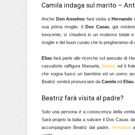
Camila indaga sul marito – Anti
Anche
Don Anselmo
farà visita a
Hernando
i
sua prima moglie. Il
Dos Casas
, già mister
innocente, si chiuderà in un mutismo totale e si
moglie e del buon curato che lo pregheranno di 
Elias
farà parte alle ricerche sul passato di He
cassaforte raffigura Manuela,
Beatriz
ed il frat
che sogna fuoco un bambino ed un uomo asso
Beatriz sentirà pronunciare da
Camila
ed
Elias
.
Beatriz farà visita al padre?
Solo una persona è a conoscenza della verit
Sarà proprio la balia a salvare il Dos Casas da
accompagnare Beatriz dal padre.
Hernando
al