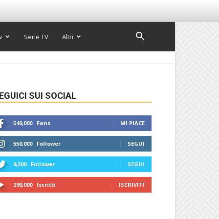
w
Serie TV
Altri
EGUICI SUI SOCIAL
540,000
Fans
MI PIACE
550,000
Follower
SEGUI
9,300
Follower
SEGUI
290,000
Iscritti
ISCRIVITI