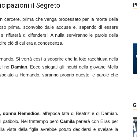
P
cipazioni il Segreto
n carcere, prima che venga processato per la morte della
ioso prima, sconvolto dalle accuse e, sapendo di essere
 rifiuterà di difendersi. A nulla serviranno le parole della
dire ciò di cui era a conoscenza.
rnando. Si verrà così a scoprire che la foto racchiusa nella
ellino
Damian
. Ecco spiegati gli incubi della giovane Mella
ciato a Hernando. saranno proprio queste le parole che
G
à,
donna Remedios
, all’epoca tata di Beatriz e di Damian.
l patibolo. Nel frattempo però
Camila
parlerà con Elias per
la vista della figlia avrebbe potuto decidersi e svelare la