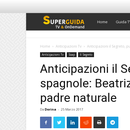
Super
Home
Guida T
Guida
Home
Anticipazioni Tv
Anticipazioni il Segreto, p
Anticipazioni Tv
Soap
Il Segreto
TV
Anticipazioni il 
spagnole: Beatriz
padre naturale
Da
Dorina
-
25 Marzo 2017