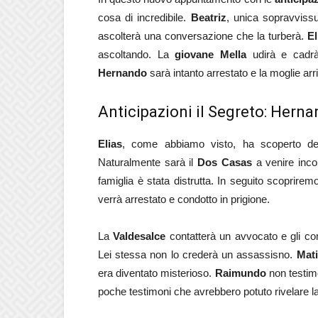
cosa di incredibile.
Beatriz
, unica sopravvissu
ascolterà una conversazione che la turberà.
El
ascoltando. La
giovane Mella
udirà e cadrà
Hernando
sarà intanto arrestato e la moglie arri
Anticipazioni il Segreto: Herna
Elias
, come abbiamo visto, ha scoperto del
Naturalmente sarà il
Dos Casas
a venire incol
famiglia è stata distrutta. In seguito scoprirem
verrà arrestato e condotto in prigione.
La
Valdesalce
contatterà un avvocato e gli com
Lei stessa non lo crederà un assassisno.
Mati
era diventato misterioso.
Raimundo
non testimo
poche testimoni che avrebbero potuto rivelare la v