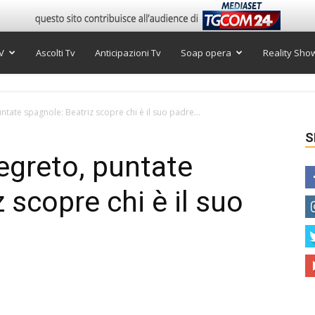
V
Ascolti Tv
Anticipazioni Tv
Soap opera
Reality Sho
untate spagnole: Beatriz scopre chi è il suo padre...
S
Segreto, puntate
 scopre chi è il suo