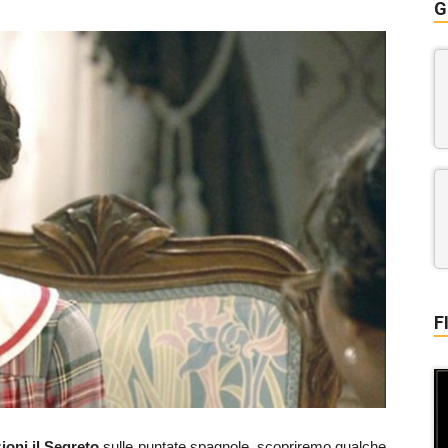
G
F
ioni il Segreto
sulle puntate spagnole, scopriremo qualche