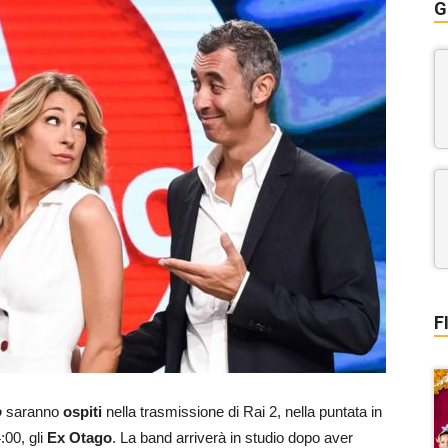
G
F
o
saranno
ospiti
nella trasmissione di Rai 2, nella puntata in
:00, gli
Ex Otago
. La band arriverà in studio dopo aver