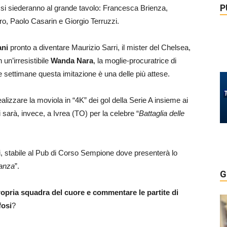
P
si siederanno al grande tavolo: Francesca Brienza,
o, Paolo Casarin e Giorgio Terruzzi.
ani
pronto a diventare Maurizio Sarri, il mister del Chelsea,
 un’irresistibile
Wanda Nara
, la moglie-procuratrice di
 settimane questa imitazione è una delle più attese.
izzare la moviola in “4K” dei gol della Serie A insieme ai
 sarà, invece, a Ivrea (TO) per la celebre “
Battaglia delle
hi, stabile al Pub di Corso Sempione dove presenterà lo
anza
”.
G
propria squadra del cuore e commentare le partite di
fosi
?