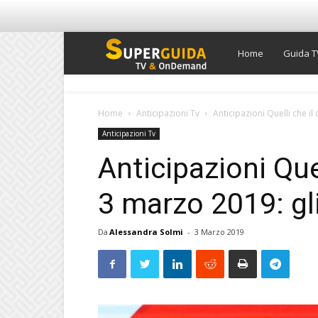
Super
Home
Guida T
Guida
Home
Anticipazioni Tv
Anticipazioni Quelli che il
Anticipazioni Tv
TV
Anticipazioni Quel
3 marzo 2019: gl
Da
Alessandra Solmi
-
3 Marzo 2019