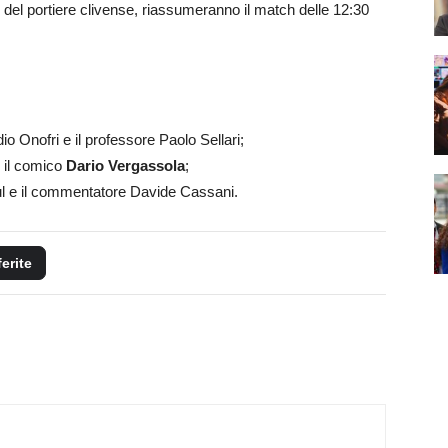
e del portiere clivense, riassumeranno il match delle 12:30
o Onofri e il professore Paolo Sellari;
e il comico
Dario Vergassola
;
l e il commentatore Davide Cassani.
ferite