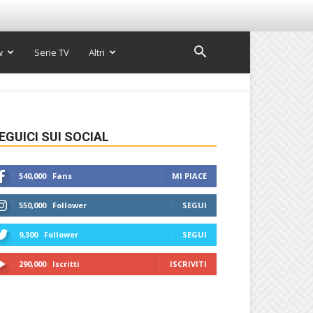
w
Serie TV
Altri
EGUICI SUI SOCIAL
540,000
Fans
MI PIACE
550,000
Follower
SEGUI
9,300
Follower
SEGUI
290,000
Iscritti
ISCRIVITI