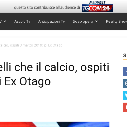
V
Ascolti Tv
Anticipazioni Tv
Soap opera
Reality Sho
 calcio, ospiti 3 marzo 2019: gli Ex Otago
S
li che il calcio, ospiti
i Ex Otago