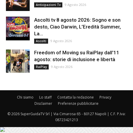
9 Agosto 2026
Anticipazioni Tv
Ascolti tv 8 agosto 2026: Sogno e son
desto, Ciao Darwin, L’Eredità Summer,
La...
9 Agosto 2026
Ascolti
Freedom of Moving su RaiPlay dall’11
agosto: storie di inclusione e libertà
9 Agosto 2026
RaiPlay
Chi siamo
Lo staff
Contatta la redazione
Privacy
Disclaimer
Preferenze pubblicitarie
© 2026 SuperGuidaTV Srl | Via Cimarosa 65 - 80127 Napoli | C.F. P.Iva:
08723421213