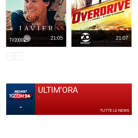
21:05
21:07
ULTIM'ORA
-
-
TUTTE LE NEWS