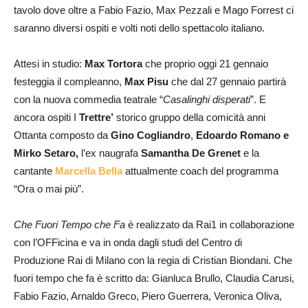
tavolo dove oltre a Fabio Fazio, Max Pezzali e Mago Forrest ci
saranno diversi ospiti e volti noti dello spettacolo italiano.
Attesi in studio:
Max Tortora
che proprio oggi 21 gennaio
festeggia il compleanno,
Max Pisu
che dal 27 gennaio partirà
con la nuova commedia teatrale “
Casalinghi disperati
”. E
ancora ospiti I
Trettre’
storico gruppo della comicità anni
Ottanta composto da
Gino Cogliandro
,
Edoardo Romano e
Mirko Setaro,
l’ex naugrafa
Samantha De Grenet
e la
cantante
Marcella Bella
attualmente coach del programma
“Ora o mai più”.
Che Fuori Tempo che Fa
è realizzato da Rai1 in collaborazione
con l’OFFicina e va in onda dagli studi del Centro di
Produzione Rai di Milano con la regia di Cristian Biondani. Che
fuori tempo che fa è scritto da: Gianluca Brullo, Claudia Carusi,
Fabio Fazio, Arnaldo Greco, Piero Guerrera, Veronica Oliva,