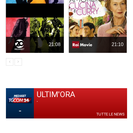
21:08
21:10
ULTIM'ORA
-
-
TUTTE LE NEWS