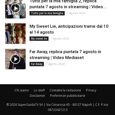
Tutto per la mia famiglia 2, replica
puntata 7 agosto in streaming | Video...
7 Agosto 2026
Tutto per la mia famiglia
My Sweet Lie, anticipazioni trame dal 10
al 14 agosto
7 Agosto 2026
My sweet lie
Far Away, replica puntata 7 agosto in
streaming | Video Mediaset
7 Agosto 2026
Far Away
Chi siamo
Lo staff
Contatta la redazione
Privacy
Disclaimer
Preferenze pubblicitarie
© 2026 SuperGuidaTV Srl | Via Cimarosa 65 - 80127 Napoli | C.F. P.Iva:
08723421213