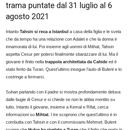
trama puntate dal 31 luglio al 6
agosto 2021
Intanto
Tahsin si reca a Istanbul
a casa della figlia e le svela
che da tempo ha una relazione con Adalet e che la donna è
innamorata di lui. Poi insieme agli uomini di Mithat, Tahsin
aspetta Cesur per potersi finalmente sbarazzare di lui. Ma il
giovane è finito nella
trappola architettata da Cahide
ed è
stato ferito da Turan. Quest’ultimo insegue l’auto di Bulent e lo
costringe a fermarsi.
Suhan parlando con il padre si mostra profondamente delusa
dalle bugie di Cesur e si chiede se non le abbia mentito su
tutto. Intanto il giovane, insieme a Kemal e Rifat, cerca
informazioni su
Mihtat
. I tre scoprono che quest’ultimo è in
combutta con Tahsin e con il commissario Mehmet. Bulent
scopre che
Hulya ha rivelato a Turan
che il figlio che porta in