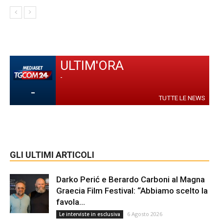
ULTIM'ORA
-
-
TUTTE LE NEWS
GLI ULTIMI ARTICOLI
Darko Perić e Berardo Carboni al Magna
Graecia Film Festival: “Abbiamo scelto la
favola...
6 Agosto 2026
Le interviste in esclusiva