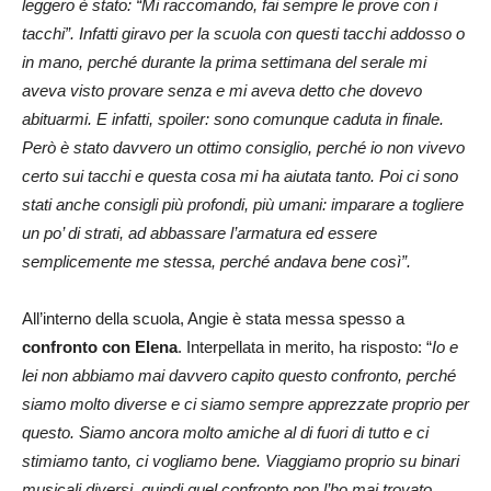
leggero è stato: “Mi raccomando, fai sempre le prove con i
tacchi”. Infatti giravo per la scuola con questi tacchi addosso o
in mano, perché durante la prima settimana del serale mi
aveva visto provare senza e mi aveva detto che dovevo
abituarmi. E infatti, spoiler: sono comunque caduta in finale.
Però è stato davvero un ottimo consiglio, perché io non vivevo
certo sui tacchi e questa cosa mi ha aiutata tanto. Poi ci sono
stati anche consigli più profondi, più umani: imparare a togliere
un po’ di strati, ad abbassare l’armatura ed essere
semplicemente me stessa, perché andava bene così”.
All’interno della scuola, Angie è stata messa spesso a
confronto con Elena
. Interpellata in merito, ha risposto: “
Io e
lei non abbiamo mai davvero capito questo confronto, perché
siamo molto diverse e ci siamo sempre apprezzate proprio per
questo. Siamo ancora molto amiche al di fuori di tutto e ci
stimiamo tanto, ci vogliamo bene. Viaggiamo proprio su binari
musicali diversi, quindi quel confronto non l’ho mai trovato