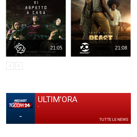
21:05
21:08
ULTIM'ORA
-
-
TUTTE LE NEWS