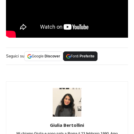
Seguici su
Google
Discover
Fonti
Preferite
Giulia Bertollini
Mi chiamo Giulia e sono nata a Roma il 23 febbraio 1990. Amo