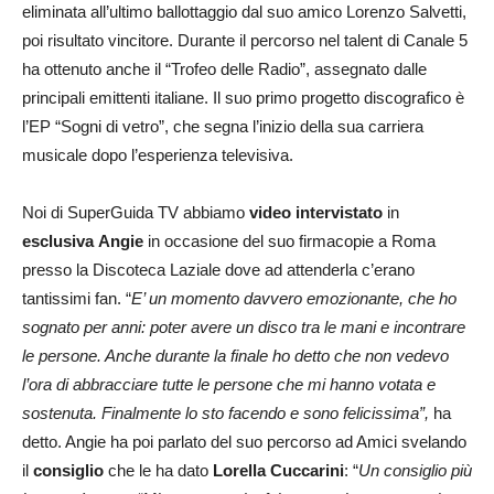
eliminata all’ultimo ballottaggio dal suo amico Lorenzo Salvetti,
poi risultato vincitore. Durante il percorso nel talent di Canale 5
ha ottenuto anche il “Trofeo delle Radio”, assegnato dalle
principali emittenti italiane. Il suo primo progetto discografico è
l’EP “Sogni di vetro”, che segna l’inizio della sua carriera
musicale dopo l’esperienza televisiva.
Noi di SuperGuida TV abbiamo
video intervistato
in
esclusiva
Angie
in occasione del suo firmacopie a Roma
presso la Discoteca Laziale dove ad attenderla c’erano
tantissimi fan. “
E’ un momento davvero emozionante, che ho
sognato per anni: poter avere un disco tra le mani e incontrare
le persone. Anche durante la finale ho detto che non vedevo
l’ora di abbracciare tutte le persone che mi hanno votata e
sostenuta. Finalmente lo sto facendo e sono felicissima”,
ha
detto. Angie ha poi parlato del suo percorso ad Amici svelando
il
consiglio
che le ha dato
Lorella Cuccarini
: “
Un consiglio più