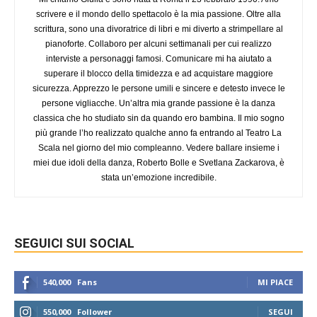
scrivere e il mondo dello spettacolo è la mia passione. Oltre alla
scrittura, sono una divoratrice di libri e mi diverto a strimpellare al
pianoforte. Collaboro per alcuni settimanali per cui realizzo
interviste a personaggi famosi. Comunicare mi ha aiutato a
superare il blocco della timidezza e ad acquistare maggiore
sicurezza. Apprezzo le persone umili e sincere e detesto invece le
persone vigliacche. Un’altra mia grande passione è la danza
classica che ho studiato sin da quando ero bambina. Il mio sogno
più grande l’ho realizzato qualche anno fa entrando al Teatro La
Scala nel giorno del mio compleanno. Vedere ballare insieme i
miei due idoli della danza, Roberto Bolle e Svetlana Zackarova, è
stata un’emozione incredibile.
SEGUICI SUI SOCIAL
540,000
Fans
MI PIACE
550,000
Follower
SEGUI